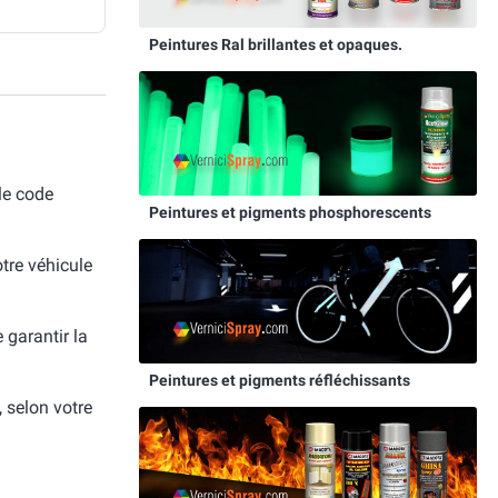
Peintures Ral brillantes et opaques.
le code
Peintures et pigments phosphorescents
otre véhicule
e garantir la
Peintures et pigments réfléchissants
, selon votre