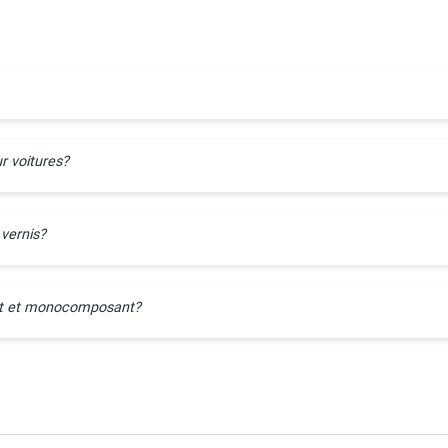
r voitures?
 vernis?
ant et monocomposant?