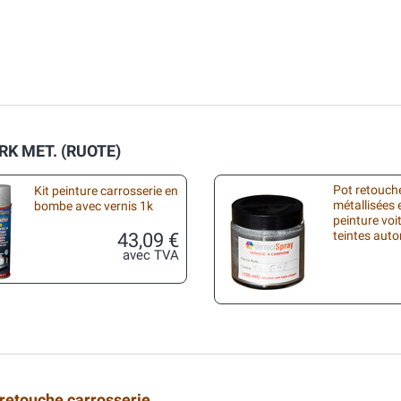
ARK MET. (RUOTE)
Pot retouche
Kit peinture carrosserie en
métallisées 
bombe avec vernis 1k
peinture voi
43,09 €
teintes aut
avec TVA
 retouche carrosserie