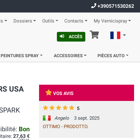
+390571530262
ls
Dossiers
Outils
Contacts
My Vernicispray
Panier
Françai
ACCÈS
 PEINTURES SPRAY
ACCESSOIRES
PIÈCES AUTO
ORS USA
VOS AVIS
5
R SPARK
Angelo
3 sept. 2025
OTTIMO - PRODOTTO.
bilité:
Bon
itaire:
27,63 €