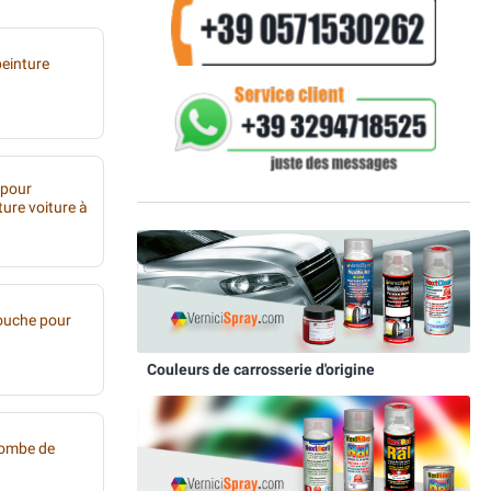
peinture
 pour
ture voiture à
ouche pour
Couleurs de carrosserie d'origine
bombe de