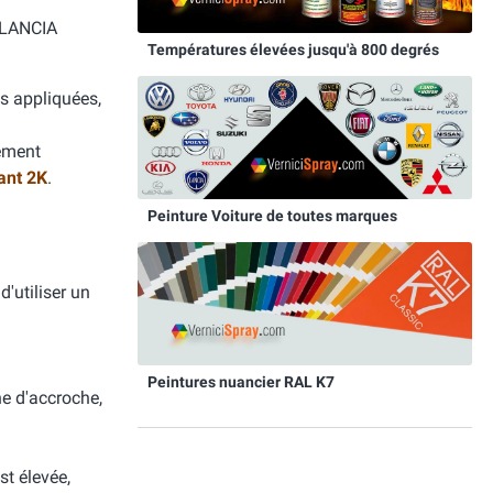
- LANCIA
Températures élevées jusqu'à 800 degrés
is appliquées,
tement
ant 2K
.
Peinture Voiture de toutes marques
d'utiliser un
Peintures nuancier RAL K7
he d'accroche,
st élevée,