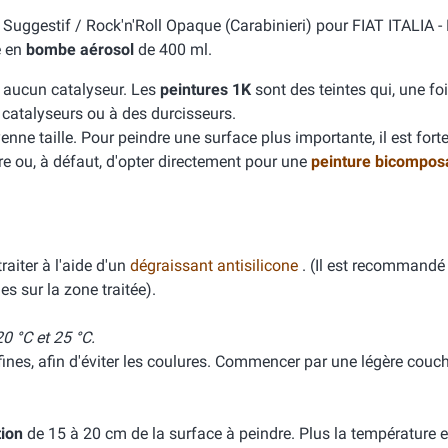
u Suggestif / Rock'n'Roll Opaque (Carabinieri) pour FIAT ITALIA 
e en
bombe aérosol
de 400 ml.
e aucun catalyseur. Les
peintures 1K
sont des teintes qui, une fo
s catalyseurs ou à des durcisseurs.
ne taille. Pour peindre une surface plus importante, il est for
ure ou, à défaut, d'opter directement pour une
peinture bicompos
aiter à l'aide d'un
dégraissant antisilicone
. (Il est recommandé 
es sur la zone traitée).
0 °C et 25 °C.
ines, afin d'éviter les coulures. Commencer par une légère couc
tion
de 15 à 20 cm de la surface à peindre. Plus la température e