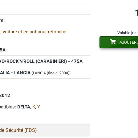
ml
 voiture et en pot pour retouche
Valable jus
AJOUTER 
5A
O/ROCK'N'ROLL (CARABINIERI) - 475A
TALIA - LANCIA
(LANCIA (fino al 2000))
2012
atibles:
DELTA
,
K
,
Y
s
de Sécurité (FDS)