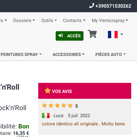
+390571530262
ls
Dossiers
Outils
Contacts
My Vernicispray
Panier
Françai
ACCÈS
 PEINTURES SPRAY
ACCESSOIRES
PIÈCES AUTO
n'Roll
VOS AVIS
5
ock'n'Roll
Luca
5 juil. 2022
colore identico all originale.. Molto bene
bilité:
Bon
itaire:
16,35 €