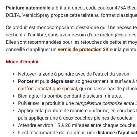
Peinture automobile
à brillant direct, code couleur 475A Ble
DELTA. VerniciSpray propose cette teinte au format classiqu
Ce produit est monocomposant, c'est-à-dire qu'il ne nécessit
sèchent à l'air libre, sans avoir besoin d'être mélangées à de
Elles sont recommandées pour les retouches de petite et moyen
conseillé d'appliquer un
vernis de protection 2K
sur la peint
Mode d'emploi:
Nettoyer la zone à peindre avec de l'eau et du savon.
Poncer
et puis
dégraisser
soigneusement la surface à tr
chiffon antistatique spécial
, qui ne laisse pas de peluch
Bien agiter la bombe pendant plusieurs minutes.
Pulvériser le produit à une
température comprise entre 2
Appliquer la peinture de manière uniforme, en couches f
puis appliquer une à deux couches pleines de couleur.
Attendre environ 15 à 20 minutes entre chaque couche.
Il est recommandé de maintenir une
distance d'applica