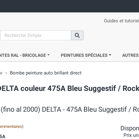
Guides et tutorie
search
Recherche
NTES RAL - BRICOLAGE
PEINTURES SPÉCIALES
AUTRES
ie
Bombe peinture auto brillant direct
ELTA couleur 475A Bleu Suggestif / Rock'
 (fino al 2000) DELTA ‐ 475A Bleu Suggestif / R
ommentaires
)
Disponi
Prix un
75A