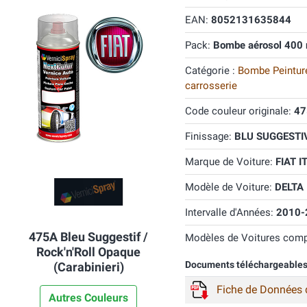
EAN:
8052131635844
Pack:
Bombe aérosol 400 
Catégorie :
Bombe Peinture
carrosserie
Code couleur originale:
47
Finissage:
BLU SUGGESTIV
Marque de Voiture:
FIAT I
Modèle de Voiture:
DELTA
Intervalle d'Années:
2010-
475A Bleu Suggestif /
Modèles de Voitures comp
Rock'n'Roll Opaque
Documents téléchargeable
(Carabinieri)
Fiche de Données 
Autres Couleurs