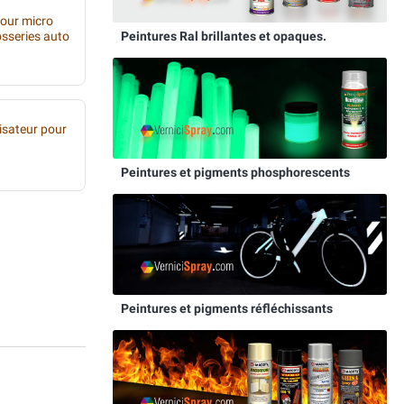
pour micro
osseries auto
Peintures Ral brillantes et opaques.
sateur pour
Peintures et pigments phosphorescents
Peintures et pigments réfléchissants