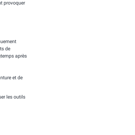
eut provoquer
iquement
its de
gtemps après
nture et de
ser les outils