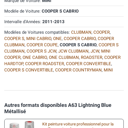
Marque de Voiture:
MINI
Modèle de Voiture:
COOPER S CABRIO
Intervalle d'Années:
2011-2013
Modèles de Voitures compatibles:
CLUBMAN
,
COOPER
,
COOPER S
,
MINI CABRIO
,
ONE
,
COOPER CABRIO
,
COOPER
CLUBMAN
,
COOPER COUPE
,
COOPER S CABRIO
,
COOPER S
CLUBMAN
,
COOPER S JCW
,
JCW CLUBMAN
,
JCW
,
MINI
COOPER
,
ONE CABRIO
,
ONE CLUBMAN
,
ROADSTER
,
COOPER
HARDTOP
,
COOPER ROADSTER
,
COOPER CONVERTIBLE
,
COOPER S CONVERTIBLE
,
COOPER COUNTRYMAN
,
MINI
Autres formats disponibles A63 Lightning Blue
Métallisé
Kit peinture voiture professionnel pour la