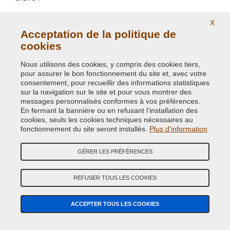
Produits achetés
X
Acceptation de la politique de
Afficher les commentaires liés à des produits similaires →
cookies
Nous utilisons des cookies, y compris des cookies tiers,
pour assurer le bon fonctionnement du site et, avec votre
VOS AVIS
consentement, pour recueillir des informations statistiques
sur la navigation sur le site et pour vous montrer des
messages personnalisés conformes à vos préférences.
5
En fermant la bannière ou en refusant l'installation des
cookies, seuls les cookies techniques nécessaires au
Giuseppe
2 oct. 2021
fonctionnement du site seront installés.
Plus d'information
Ottime vernici, nulla da dire, soprattutto sul 2k resistente e
anti graffio
GÉRER LES PRÉFÉRENCES
REFUSER TOUS LES COOKIES
CHERCHEZ
CHERCHEZ PIÈCES
ACCEPTER TOUS LES COOKIES
COULEUR