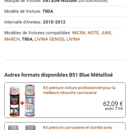
Marque de Voiture:
DATSUN-NISSAN
(DATSUN/NISSAN)
Modèle de Voiture:
TIIDA
Intervalle d'Années:
2010-2012
Modèles de Voitures compatibles:
MICRA
,
NOTE
,
JUKE
,
MARCH
,
TIIDA
,
LIVINA GENISS
,
LIVINA
Autres formats disponibles B51 Blue Métallisé
Kit peinture voiture professionnel pour la
meilleure retouche carrosserie
62,09 €
avec TVA
Kit peinture carrosserie en bombe avec