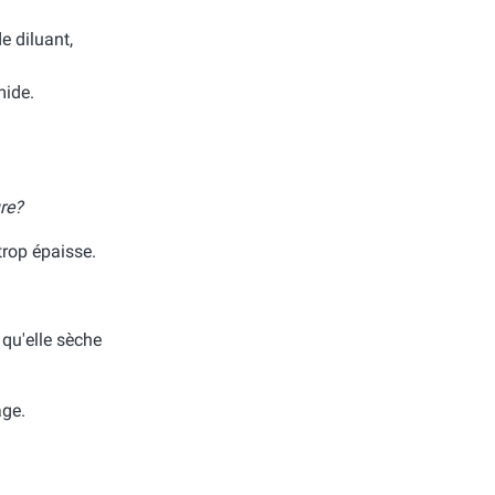
e diluant,
mide.
re?
trop épaisse.
 qu'elle sèche
age.