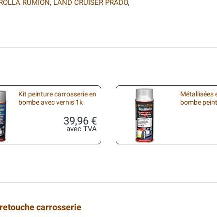
ROLLA RUMION
,
LAND CRUISER PRADO
,
Kit peinture carrosserie en
Métallisées 
bombe avec vernis 1k
bombe peint
39,96 €
avec TVA
 retouche carrosserie