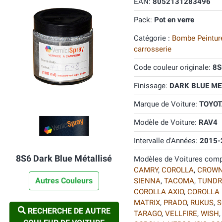
EAN:
8052131283496
Pack:
Pot en verre
Catégorie :
Bombe Peinture
carrosserie
Code couleur originale:
8S
Finissage:
DARK BLUE MET
Marque de Voiture:
TOYOT
Modèle de Voiture:
RAV4
Intervalle d'Années:
2015-
8S6 Dark Blue Métallisé
Modèles de Voitures comp
CAMRY
,
COROLLA
,
CROW
Autres Couleurs
SIENNA
,
TACOMA
,
TUNDR
COROLLA AXIO
,
COROLLA 
MATRIX
,
PRADO
,
RUKUS
,
S
RECHERCHE DE AUTRE
TARAGO
,
VELLFIRE
,
WISH