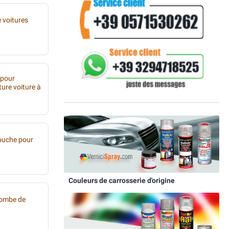
 voitures
 pour
ture voiture à
ouche pour
Couleurs de carrosserie d'origine
bombe de