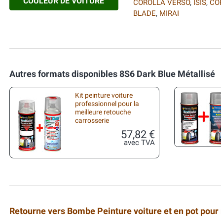
COULEUR DE VOITURE
COROLLA VERSO
,
ISIS
,
CO
BLADE
,
MIRAI
Autres formats disponibles 8S6 Dark Blue Métallisé
Kit peinture voiture
professionnel pour la
meilleure retouche
carrosserie
57,82 €
avec TVA
Retourne vers Bombe Peinture voiture et en pot pour