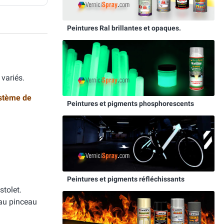
Peintures Ral brillantes et opaques.
variés.
stème de
Peintures et pigments phosphorescents
Peintures et pigments réfléchissants
stolet.
 au pinceau