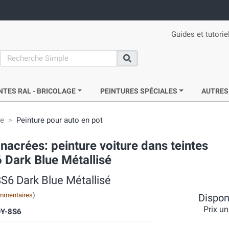
Guides et tutorie
search
Recherche
NTES RAL - BRICOLAGE
PEINTURES SPÉCIALES
AUTRES
ie
Peinture pour auto en pot
nacrées: peinture voiture dans teintes
Dark Blue Métallisé
S6 Dark Blue Métallisé
mmentaires
)
Disponi
Prix un
Y-8S6