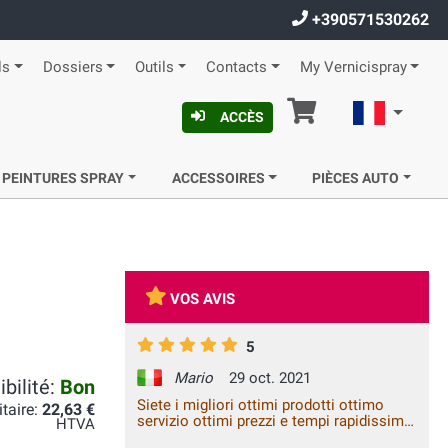
+390571530262
ls
Dossiers
Outils
Contacts
My Vernicispray
Panier
Françai
ACCÈS
 PEINTURES SPRAY
ACCESSOIRES
PIÈCES AUTO
VOS AVIS
5
Mario
29 oct. 2021
bilité:
Bon
Siete i migliori ottimi prodotti ottimo
itaire:
22,63 €
servizio ottimi prezzi e tempi rapidissimi
HTVA
CONSIGLIATISSIMI A++++