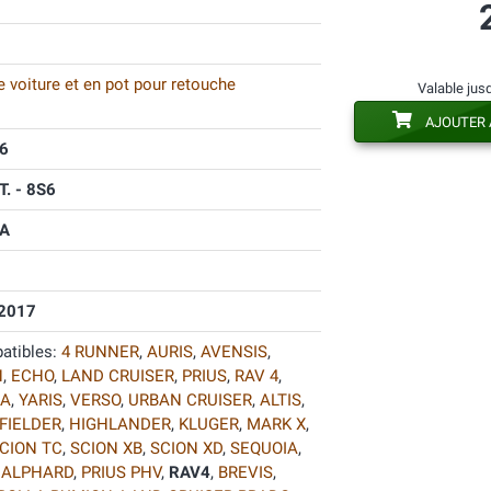
 voiture et en pot pour retouche
Valable jus
AJOUTER 
6
. - 8S6
A
2017
atibles:
4 RUNNER
,
AURIS
,
AVENSIS
,
N
,
ECHO
,
LAND CRUISER
,
PRIUS
,
RAV 4
,
A
,
YARIS
,
VERSO
,
URBAN CRUISER
,
ALTIS
,
FIELDER
,
HIGHLANDER
,
KLUGER
,
MARK X
,
CION TC
,
SCION XB
,
SCION XD
,
SEQUOIA
,
,
ALPHARD
,
PRIUS PHV
,
RAV4
,
BREVIS
,