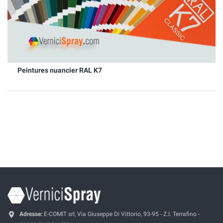
Peintures nuancier RAL K7
Adresse:
E-COMIT srl, Via Giuseppe Di Vittorio, 93-95 - Z.I. Terrafino -