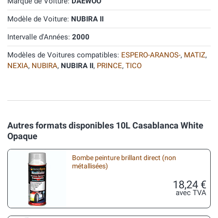
Marque de Voiture:
DAEWOO
Modèle de Voiture:
NUBIRA II
Intervalle d'Années:
2000
Modèles de Voitures compatibles:
ESPERO-ARANOS-
,
MATIZ
,
NEXIA
,
NUBIRA
,
NUBIRA II
,
PRINCE
,
TICO
Autres formats disponibles 10L Casablanca White
Opaque
Bombe peinture brillant direct (non
métallisées)
18,24 €
avec TVA