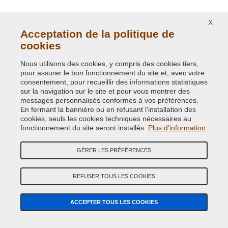
X
Acceptation de la politique de
cookies
Nous utilisons des cookies, y compris des cookies tiers,
pour assurer le bon fonctionnement du site et, avec votre
consentement, pour recueillir des informations statistiques
Adresse:
E-COMIT srl, Via Giuseppe Di Vittorio, 93-95 - Z.I. Terrafino -
sur la navigation sur le site et pour vous montrer des
50053 EMPOLI (FI) Italy
messages personnalisés conformes à vos préférences.
En fermant la bannière ou en refusant l'installation des
Tel:
(+39) 0571.530262
cookies, seuls les cookies techniques nécessaires au
Fax:
(+39) 0571.534056
fonctionnement du site seront installés.
Plus d'information
Email:
info@vernicispray.fr
GÉRER LES PRÉFÉRENCES
Numéro de TVA:
FR 54 841181977
REFUSER TOUS LES COOKIES
PAIEMENTS SÉCURISÉS
ACCEPTER TOUS LES COOKIES