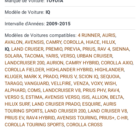
Marque de Voiture:
TOYOTA
Modèle de Voiture:
IQ
Intervalle d'Années:
2009-2015
Modèles de Voitures compatibles:
4 RUNNER
,
AURIS
,
AVALON
,
AVENSIS
,
CAMRY
,
COROLLA
,
HIACE
,
HILUX
,
IQ
,
LAND CRUISER
,
PREMIO
,
PREVIA
,
PRIUS
,
RAV 4
,
SIENNA
,
SOLARA
,
TACOMA
,
YARIS
,
VERSO
,
URBAN CRUISER
,
LANDCRUISER 200
,
AURION
,
CAMRY HYBRID
,
COROLLA AXIO
,
COROLLA FIELDER
,
HIGHLANDER HYBRID
,
HIGHLANDER
,
KLUGER
,
MARK X
,
PRADO
,
PRIUS V
,
SCION IQ
,
SEQUOIA
,
TARAGO
,
VANGUARD
,
VELLFIRE
,
VENZA
,
VOXY
,
WISH
,
ALPHARD
,
COMS
,
LANDCRUISER V8
,
PRIUS PHV
,
RAV4
,
VERSO S
,
ESTIMA
,
AVENSIS VERSO
,
ISIS
,
ALLION
,
BELTA
,
HILUX SURF
,
LAND CRUISER PRADO
,
ESQUIRE
,
AURIS
TOURING SPORTS
,
LAND CRUISER 200
,
LAND CRUISER V8
,
PRIUS EV
,
RAV4 HYBRID
,
AVENSIS TOURING
,
PRIUS+
,
C-HR
,
COROLLA TOURING SPORTS
,
COROLLA CROSS