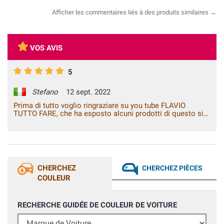
Afficher les commentaires liés à des produits similaires →
VOS AVIS
5
Stefano
12 sept. 2022
Prima di tutto voglio ringraziare su you tube FLAVIO
TUTTO FARE, che ha esposto alcuni prodotti di questo sito
, che io ho usato,prodotti ottimi , e il lavoro che ho fatto è
risultato perfetto,avete fatto bene a farli puplicizzare da lui,
che spiega molto bene, per la buona riuscita del lavoro,
ottimo, saluti.
CHERCHEZ
CHERCHEZ PIÈCES
COULEUR
RECHERCHE GUIDÉE DE COULEUR DE VOITURE
Marque de Voiture