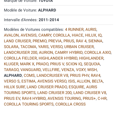
Marque de Voiture:
TOYOTA
Modèle de Voiture:
ALPHARD
Intervalle d'Années:
2011-2014
Modèles de Voitures compatibles:
4 RUNNER
,
AURIS
,
AVALON
,
AVENSIS
,
CAMRY
,
COROLLA
,
HIACE
,
HILUX
,
IQ
,
LAND CRUISER
,
PREMIO
,
PREVIA
,
PRIUS
,
RAV 4
,
SIENNA
,
SOLARA
,
TACOMA
,
YARIS
,
VERSO
,
URBAN CRUISER
,
LANDCRUISER 200
,
AURION
,
CAMRY HYBRID
,
COROLLA AXIO
,
COROLLA FIELDER
,
HIGHLANDER HYBRID
,
HIGHLANDER
,
KLUGER
,
MARK X
,
PRADO
,
PRIUS V
,
SCION IQ
,
SEQUOIA
,
TARAGO
,
VANGUARD
,
VELLFIRE
,
VENZA
,
VOXY
,
WISH
,
ALPHARD
,
COMS
,
LANDCRUISER V8
,
PRIUS PHV
,
RAV4
,
VERSO S
,
ESTIMA
,
AVENSIS VERSO
,
ISIS
,
ALLION
,
BELTA
,
HILUX SURF
,
LAND CRUISER PRADO
,
ESQUIRE
,
AURIS
TOURING SPORTS
,
LAND CRUISER 200
,
LAND CRUISER V8
,
PRIUS EV
,
RAV4 HYBRID
,
AVENSIS TOURING
,
PRIUS+
,
C-HR
,
COROLLA TOURING SPORTS
,
COROLLA CROSS