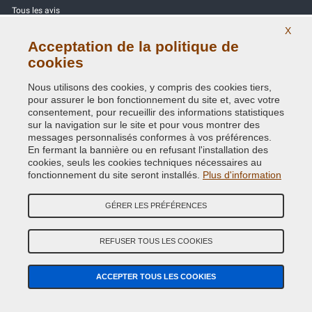
Tous les avis
X
Site Map
Acceptation de la politique de
cookies
Contactez-nous
Nous utilisons des cookies, y compris des cookies tiers,
Codes couleurs
pour assurer le bon fonctionnement du site et, avec votre
consentement, pour recueillir des informations statistiques
Politique de confidentialité - RGPD
sur la navigation sur le site et pour vous montrer des
messages personnalisés conformes à vos préférences.
En fermant la bannière ou en refusant l'installation des
cookies, seuls les cookies techniques nécessaires au
fonctionnement du site seront installés.
Plus d'information
Copyright © 2014 - 2026. All Rights Reserved.
Visiteurs online: 362
GÉRER LES PRÉFÉRENCES
Credits:
E-COMIT
REFUSER TOUS LES COOKIES
Suivez nous sur nos réseaux sociaux
ACCEPTER TOUS LES COOKIES