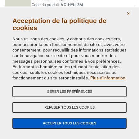
Code du produit:
VC-HYU-3M
X
Acceptation de la politique de
ZESTY BLUE
cookies
Code couleur originale:
WT
Code du produit:
VC-HYU-WT
Nous utilisons des cookies, y compris des cookies tiers,
pour assurer le bon fonctionnement du site et, avec votre
consentement, pour recueillir des informations statistiques
sur la navigation sur le site et pour vous montrer des
messages personnalisés conformes à vos préférences.
En fermant la bannière ou en refusant l'installation des
cookies, seuls les cookies techniques nécessaires au
Produits Associés
fonctionnement du site seront installés.
Plus d'information
GÉRER LES PRÉFÉRENCES
REFUSER TOUS LES COOKIES
ACCEPTER TOUS LES COOKIES