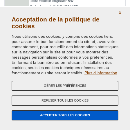
Code couleur originale:
NW
Code du produit:
VC-HYU-NW
X
Acceptation de la politique de
POLAR WHITE
cookies
Code couleur originale:
PYW
Code du produit:
VC-HYU-PYW
Nous utilisons des cookies, y compris des cookies tiers,
pour assurer le bon fonctionnement du site et, avec votre
consentement, pour recueillir des informations statistiques
PURE WHITE
sur la navigation sur le site et pour vous montrer des
messages personnalisés conformes à vos préférences.
Code couleur originale:
PKW
En fermant la bannière ou en refusant l'installation des
Code du produit:
VC-HYU-PKW
cookies, seuls les cookies techniques nécessaires au
fonctionnement du site seront installés.
Plus d'information
SHADOW GREY
GÉRER LES PRÉFÉRENCES
Code couleur originale:
TKG
Code du produit:
VC-HYU-TKG
REFUSER TOUS LES COOKIES
VANILLA WHITE
ACCEPTER TOUS LES COOKIES
Code couleur originale:
3M
Code du produit:
VC-HYU-3M