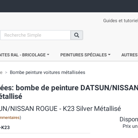
Guides et tutorie
search
Recherche
NTES RAL - BRICOLAGE
PEINTURES SPÉCIALES
AUTRES
ie
Bombe peinture voitures métallisées
acrées: bombe de peinture DATSUN/NISS
tallisé
SUN/NISSAN ROGUE ‐ K23 Silver Métallisé
mmentaires
)
Disponi
Prix un
-K23