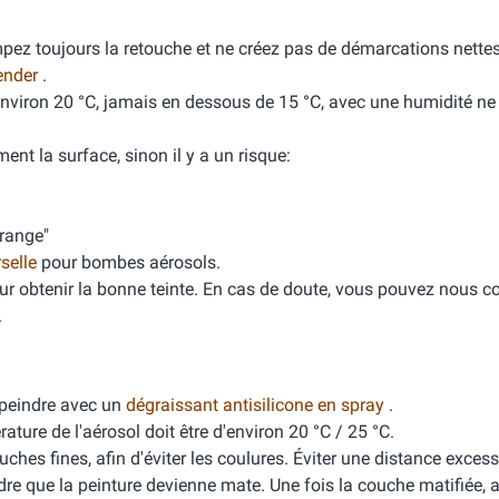
mpez toujours la retouche et ne créez pas de démarcations nette
ender
.
'environ 20 °C, jamais en dessous de 15 °C, avec une humidité n
ment la surface, sinon il y a un risque:
orange"
rselle
pour bombes aérosols.
ur obtenir la bonne teinte. En cas de doute, vous pouvez nous co
.
peindre avec un
dégraissant antisilicone en spray
.
ure de l'aérosol doit être d'environ 20 °C / 25 °C.
ches fines, afin d'éviter les coulures. Éviter une distance excess
dre que la peinture devienne mate. Une fois la couche matifiée, 