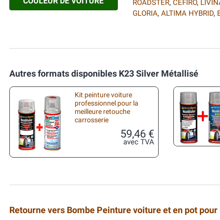
COULEUR DE VOITURE
ROADSTER
,
CEFIRO
,
LIVIN
GLORIA
,
ALTIMA HYBRID
,
Autres formats disponibles K23 Silver Métallisé
Kit peinture voiture
professionnel pour la
meilleure retouche
carrosserie
59,46 €
avec TVA
Retourne vers Bombe Peinture voiture et en pot pour