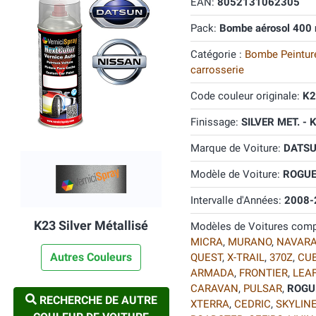
EAN:
8052131062305
Pack:
Bombe aérosol 400 
Catégorie :
Bombe Peinture
carrosserie
Code couleur originale:
K2
Finissage:
SILVER MET. - 
Marque de Voiture:
DATSU
Modèle de Voiture:
ROGU
Intervalle d'Années:
2008-
K23 Silver Métallisé
Modèles de Voitures comp
MICRA
,
MURANO
,
NAVAR
Autres Couleurs
QUEST
,
X-TRAIL
,
370Z
,
CU
ARMADA
,
FRONTIER
,
LEAF
CARAVAN
,
PULSAR
,
ROGU
RECHERCHE DE AUTRE
XTERRA
,
CEDRIC
,
SKYLIN