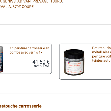
A GENISS
,
AD VAN
,
PRESAGE
,
TSURU
,
EVALIA
,
370Z COUPE
Pot retouche
Kit peinture carrosserie en
métallisées 
bombe avec vernis 1k
peinture voi
41,60 €
teintes aut
avec TVA
 retouche carrosserie