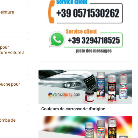
peinture
 pour
ture voiture à
ouche pour
Couleurs de carrosserie d'origine
bombe de