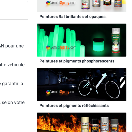
Peintures Ral brillantes et opaques.
AN pour une
Peintures et pigments phosphorescents
otre véhicule
e garantir la
, selon votre
Peintures et pigments réfléchissants