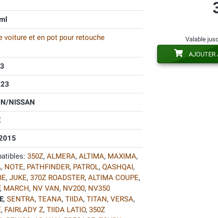
ml
 voiture et en pot pour retouche
Valable jus
AJOUTER 
3
K23
N/NISSAN
E
2015
atibles:
350Z
,
ALMERA
,
ALTIMA
,
MAXIMA
,
A
,
NOTE
,
PATHFINDER
,
PATROL
,
QASHQAI
,
BE
,
JUKE
,
370Z ROADSTER
,
ALTIMA COUPE
,
,
MARCH
,
NV VAN
,
NV200
,
NV350
E
,
SENTRA
,
TEANA
,
TIIDA
,
TITAN
,
VERSA
,
E
,
FAIRLADY Z
,
TIIDA LATIO
,
350Z