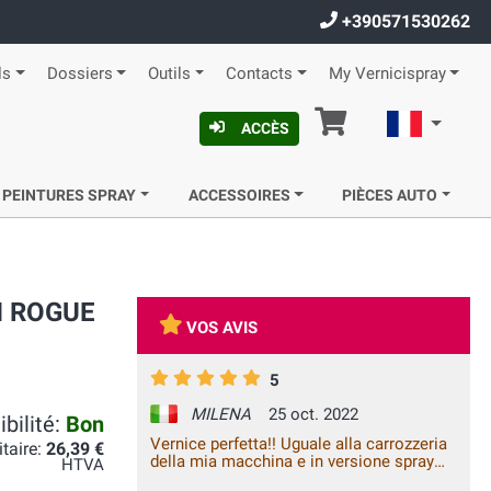
+390571530262
ls
Dossiers
Outils
Contacts
My Vernicispray
Panier
Françai
ACCÈS
 PEINTURES SPRAY
ACCESSOIRES
PIÈCES AUTO
AN ROGUE
VOS AVIS
5
MILENA
25 oct. 2022
bilité:
Bon
Vernice perfetta!! Uguale alla carrozzeria
itaire:
26,39 €
della mia macchina e in versione spray
HTVA
comodissima!!! Tempi di consegna rapidi.