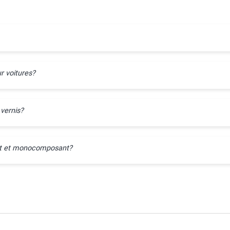
r voitures?
 vernis?
ant et monocomposant?