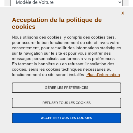
X
Année (facultatif)
Acceptation de la politique de
cookies
Code Couleur
Nous utilisons des cookies, y compris des cookies tiers,
pour assurer le bon fonctionnement du site et, avec votre
consentement, pour recueillir des informations statistiques
RECHERCHE
sur la navigation sur le site et pour vous montrer des
messages personnalisés conformes à vos préférences.
Il est toujours recommandè de vèrifier le
code couleur
En fermant la bannière ou en refusant l'installation des
carrosserie dans votre voiture pour commander la
cookies, seuls les cookies techniques nécessaires au
bonne peinture.
fonctionnement du site seront installés.
Plus d'information
Recherche avancèe code couleur
GÉRER LES PRÉFÉRENCES
NE TROUVEZ VOTRE CODE DE PEINTURE?
REFUSER TOUS LES COOKIES
RECHERCHE GUIDÉE PEINTURE VOITURE
ACCEPTER TOUS LES COOKIES