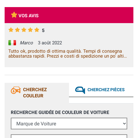
VOS AVIS
5
Marco
3 août 2022
Tutto ok, prodotto di ottima qualità. Tempi di consegna
abbastanza rapidi. Prezzi e costi di spedizione un po' alti
ma i prodotti sono a livello professionale quindi non
bisogna guardare all'euro.
CHERCHEZ
CHERCHEZ PIÈCES
COULEUR
RECHERCHE GUIDÉE DE COULEUR DE VOITURE
Marque de Voiture
Modèle de Voiture