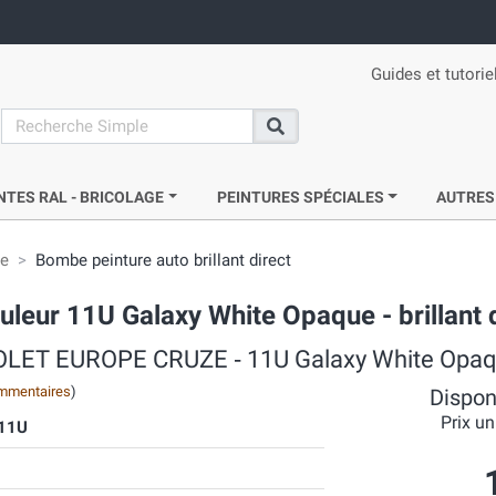
Guides et tutorie
search
Recherche
NTES RAL - BRICOLAGE
PEINTURES SPÉCIALES
AUTRES
ie
Bombe peinture auto brillant direct
ur 11U Galaxy White Opaque - brillant d
VROLET EUROPE CRUZE ‐ 11U Galaxy White Opaq
mmentaires
)
Disponi
Prix un
11U