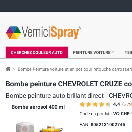
CHERCHEZ COULEUR AUTO
PEINTURE VOITURE
TEI
Bombe Peinture voiture et en pot pour retouche carrosser
Bombe peinture CHEVROLET CRUZE coule
Bombe peinture auto brillant direct ‐ CHE
4.4
(
5 Co
Bombe aérosol 400 ml
Code du produit:
VC-CHE-
EAN:
8052131002745