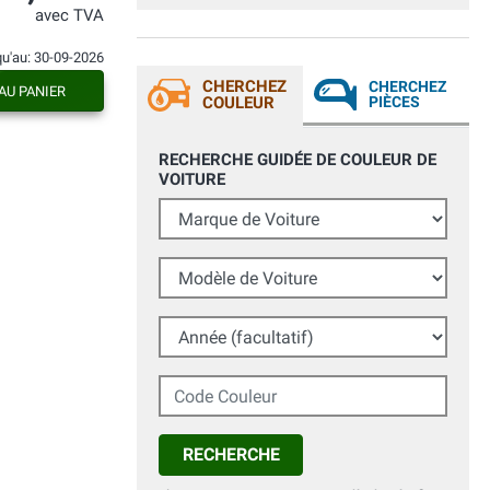
convinto a comprare il prodotto... Che
avec TVA
dire, mi ha sorpreso consiglio a tutti, con
una bomboletta ho fatto 3 mani su
serbatoio honda hornet. Veramente
qu'au: 30-09-2026
consigliato, tempi di spedizioni
CHERCHEZ
CHERCHEZ
AU PANIER
velocissimi ed il pacco era bello
COULEUR
PIÈCES
confortevole e sicuro per il prodotto.
acquisterò senz'altro in futuro.
RECHERCHE GUIDÉE DE COULEUR DE
VOITURE
Marque de Voiture
Modèle de Voiture
Année (facultatif)
Code Couleur
RECHERCHE