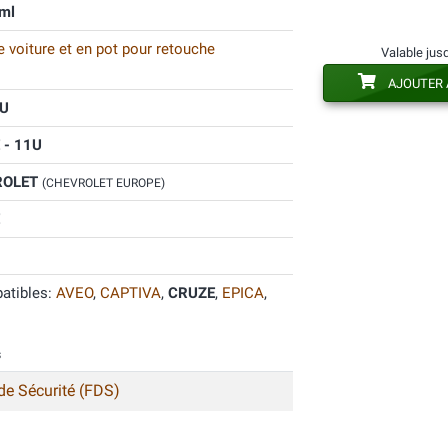
ml
 voiture et en pot pour retouche
Valable jus
AJOUTER 
U
 - 11U
ROLET
(CHEVROLET EUROPE)
atibles:
AVEO
,
CAPTIVA
,
CRUZE
,
EPICA
,
s
de Sécurité (FDS)