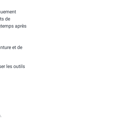
iquement
its de
gtemps après
nture et de
ser les outils
.