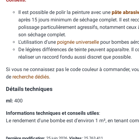
Il est possible de polir la peinture avec une
pâte abrasi
après 15 jours minimum de séchage complet. Il est re
polissage particulièrement agressifs, notamment ceux
son séchage complet.
L'utilisation d'une
poignée universelle
pour bombes aéros
De légères différences de teinte peuvent apparaître. Il 
réaliser un raccord fondu aussi discret que possible.
Si vous ne connaissez pas le code couleur à commander, vous
de
recherche dédiés
.
Détails techniques
ml:
400
Informations techniques et conseils utiles
:
Le rendement d'une bombe est d'environ 1 m², en tenant com
Dernière modification:
25 juin 2026,
Visites:
25 763 411