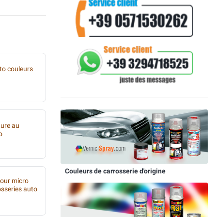
to couleurs
ture au
o
Couleurs de carrosserie d'origine
pour micro
osseries auto