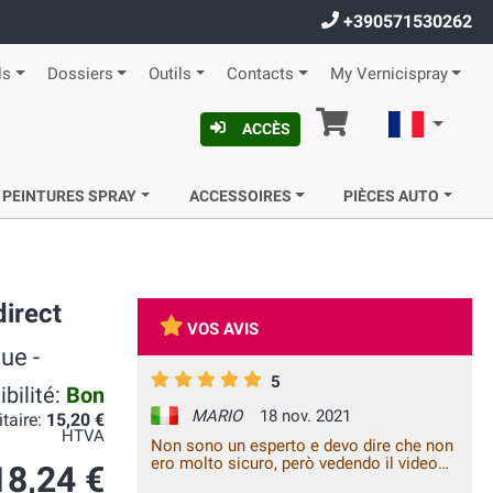
+390571530262
ls
Dossiers
Outils
Contacts
My Vernicispray
Panier
Françai
ACCÈS
 PEINTURES SPRAY
ACCESSOIRES
PIÈCES AUTO
irect
VOS AVIS
ue -
5
bilité:
Bon
MARIO
18 nov. 2021
itaire:
15,20 €
HTVA
Non sono un esperto e devo dire che non
ero molto sicuro, però vedendo il video
18,24 €
su youtube di un carozziere, mi sono