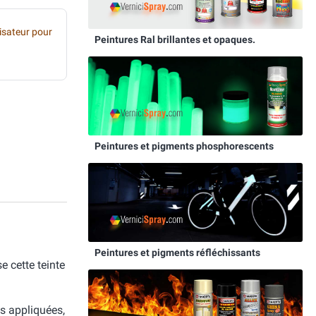
sateur pour
Peintures Ral brillantes et opaques.
Peintures et pigments phosphorescents
Peintures et pigments réfléchissants
 cette teinte
is appliquées,