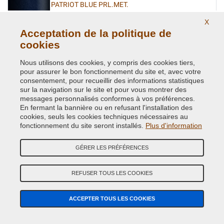
PATRIOT BLUE PRL.MET.
Code couleur originale:
PBT
X
Code du produit:
VCD-CHA-PBT
Acceptation de la politique de
cookies
PLUM CRAZY/VIOLA MET.
Nous utilisons des cookies, y compris des cookies tiers,
Code couleur originale:
FHG
pour assurer le bon fonctionnement du site et, avec votre
Code du produit:
VCD-CHA-FHG
consentement, pour recueillir des informations statistiques
sur la navigation sur le site et pour vous montrer des
messages personnalisés conformes à vos préférences.
PLUM CRAZY/VIOLA MET.
En fermant la bannière ou en refusant l'installation des
cookies, seuls les cookies techniques nécessaires au
Code couleur originale:
PHG
fonctionnement du site seront installés.
Plus d'information
Code du produit:
VCD-CHA-PHG
GÉRER LES PRÉFÉRENCES
PUNK-N ORANGE PRL.
Code couleur originale:
SE4
REFUSER TOUS LES COOKIES
Code du produit:
VCD-CHA-SE4
ACCEPTER TOUS LES COOKIES
RED ROCK CRYSTAL MET.
Code couleur originale:
PEM