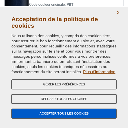
Code couleur originale:
PBT
Code du produit:
VCD-CHA-PBT
X
Acceptation de la politique de
cookies
PLUM CRAZY/VIOLA MET.
Code couleur originale:
FHG
Nous utilisons des cookies, y compris des cookies tiers,
Code du produit:
VCD-CHA-FHG
pour assurer le bon fonctionnement du site et, avec votre
consentement, pour recueillir des informations statistiques
sur la navigation sur le site et pour vous montrer des
PLUM CRAZY/VIOLA MET.
messages personnalisés conformes à vos préférences.
En fermant la bannière ou en refusant l'installation des
Code couleur originale:
PHG
cookies, seuls les cookies techniques nécessaires au
Code du produit:
VCD-CHA-PHG
fonctionnement du site seront installés.
Plus d'information
PUNK-N ORANGE PRL.
GÉRER LES PRÉFÉRENCES
Code couleur originale:
SE4
Code du produit:
VCD-CHA-SE4
REFUSER TOUS LES COOKIES
RED ROCK CRYSTAL MET.
ACCEPTER TOUS LES COOKIES
Code couleur originale:
PEM
Code du produit:
VCD-CHA-PEM