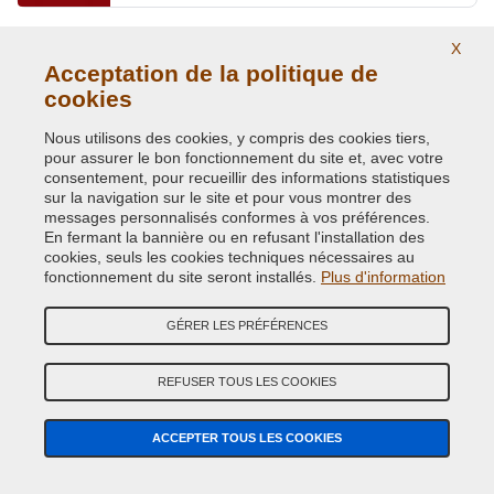
SOLAR YELLOW
X
Acceptation de la politique de
Code couleur originale:
VYH
cookies
Code du produit:
VC-CHA-VYH
Nous utilisons des cookies, y compris des cookies tiers,
SOLAR YELLOW
pour assurer le bon fonctionnement du site et, avec votre
consentement, pour recueillir des informations statistiques
Code couleur originale:
PYH
sur la navigation sur le site et pour vous montrer des
Code du produit:
VC-CHA-PYH
messages personnalisés conformes à vos préférences.
En fermant la bannière ou en refusant l'installation des
cookies, seuls les cookies techniques nécessaires au
STONE WHITE
fonctionnement du site seront installés.
Plus d'information
Code couleur originale:
QW1
Code du produit:
VC-CHA-PW1
GÉRER LES PRÉFÉRENCES
STONE WHITE
REFUSER TOUS LES COOKIES
Code couleur originale:
DT1682
Code du produit:
VC-CHA-DT1682
ACCEPTER TOUS LES COOKIES
STONE WHITE