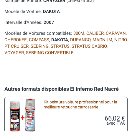
Marque de Voiture:
CHRYSLER
(CHRYSLER USA)
Modèle de Voiture:
DAKOTA
Intervalle d'Années:
2007
Modèles de Voitures compatibles:
300M
,
CALIBER
,
CARAVAN
,
CHEROKEE
,
COMPASS
,
DAKOTA
,
DURANGO
,
MAGNUM
,
NITRO
,
PT CRUISER
,
SEBRING
,
STRATUS
,
STRATUS CABRIO
,
VOYAGER
,
SEBRING CONVERTIBLE
Autres formats disponibles El Inferno Red Nacré
Kit peinture voiture professionnel pour la
meilleure retouche carrosserie
66,02 €
avec TVA