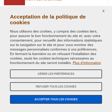
Code couleur originale:
O81
X
Code du produit:
VC-MIT-O81
Acceptation de la politique de
cookies
LAMPBLACK
Nous utilisons des cookies, y compris des cookies tiers,
Code couleur originale:
X94
pour assurer le bon fonctionnement du site et, avec votre
Code du produit:
VC-MIT-X94
consentement, pour recueillir des informations statistiques
sur la navigation sur le site et pour vous montrer des
messages personnalisés conformes à vos préférences.
MONACO RED
En fermant la bannière ou en refusant l'installation des
Code couleur originale:
R82
cookies, seuls les cookies techniques nécessaires au
Code du produit:
VC-MIT-R82
fonctionnement du site seront installés.
Plus d'information
GÉRER LES PRÉFÉRENCES
MORSEL GREEN
Code couleur originale:
G49
REFUSER TOUS LES COOKIES
Code du produit:
VC-MIT-G49
ACCEPTER TOUS LES COOKIES
NEW WHITE
Code couleur originale:
W16