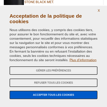
STONE BLACK MET.
Code couleur originale:
BG
X
Code du produit:
VCD-HYU-BG
Acceptation de la politique de
cookies
STONE BLUE MET.
Nous utilisons des cookies, y compris des cookies tiers,
Code couleur originale:
SU9
pour assurer le bon fonctionnement du site et, avec votre
Code du produit:
VCD-HYU-SU9
consentement, pour recueillir des informations statistiques
sur la navigation sur le site et pour vous montrer des
messages personnalisés conformes à vos préférences.
SUNSET RED MET.
En fermant la bannière ou en refusant l'installation des
cookies, seuls les cookies techniques nécessaires au
Code couleur originale:
WR6
fonctionnement du site seront installés.
Plus d'information
Code du produit:
VCD-HYU-WR6
GÉRER LES PRÉFÉRENCES
SYMPHONY AIR SILVER MET.
Code couleur originale:
T8S
REFUSER TOUS LES COOKIES
Code du produit:
VCD-HYU-T8S
ACCEPTER TOUS LES COOKIES
TANGERINE RED MET.
Code couleur originale:
TA8