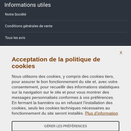
Informations utiles
Notre Société
Conditions générales de vente
Tous les avis
Site Map
X
Acceptation de la politique de
Contactez-nous
cookies
Codes couleurs
Nous utilisons des cookies, y compris des cookies tiers,
pour assurer le bon fonctionnement du site et, avec votre
Politique de confidentialité - RGPD
consentement, pour recueillir des informations statistiques
sur la navigation sur le site et pour vous montrer des
messages personnalisés conformes à vos préférences.
En fermant la bannière ou en refusant l'installation des
cookies, seuls les cookies techniques nécessaires au
Copyright © 2014 - 2026. All Rights Reserved.
fonctionnement du site seront installés.
Plus d'information
Visiteurs online: 330
GÉRER LES PRÉFÉRENCES