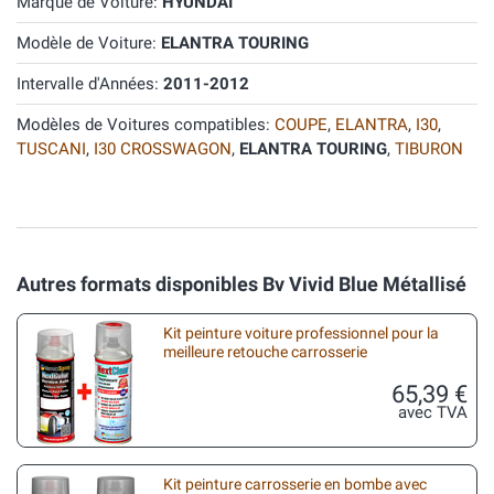
Marque de Voiture:
HYUNDAI
Modèle de Voiture:
ELANTRA TOURING
Intervalle d'Années:
2011-2012
Modèles de Voitures compatibles:
COUPE
,
ELANTRA
,
I30
,
TUSCANI
,
I30 CROSSWAGON
,
ELANTRA TOURING
,
TIBURON
Autres formats disponibles Bv Vivid Blue Métallisé
Kit peinture voiture professionnel pour la
meilleure retouche carrosserie
65,39 €
avec TVA
Kit peinture carrosserie en bombe avec