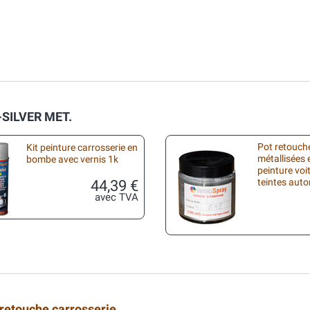
-SILVER MET.
Pot retouche
Kit peinture carrosserie en
métallisées 
bombe avec vernis 1k
peinture voi
44,39 €
teintes aut
avec TVA
 retouche carrosserie