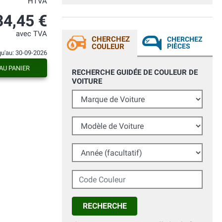
HTVA
Toyota Auris di mia moglie, il risultato è
semplicemente perfetto!
34,45 €
avec TVA
CHERCHEZ
CHERCHEZ
COULEUR
PIÈCES
qu'au: 30-09-2026
AU PANIER
RECHERCHE GUIDÉE DE COULEUR DE
VOITURE
Marque de Voiture
Modèle de Voiture
Année (facultatif)
Code Couleur
RECHERCHE