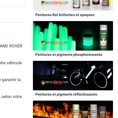
Peintures Ral brillantes et opaques.
r LAND ROVER
Peintures et pigments phosphorescents
otre véhicule
e garantir la
Peintures et pigments réfléchissants
, selon votre