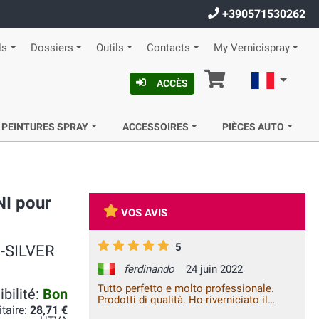
+390571530262
ls
Dossiers
Outils
Contacts
My Vernicispray
Panier
Françai
ACCÈS
 PEINTURES SPRAY
ACCESSOIRES
PIÈCES AUTO
NI pour
VOS AVIS
5
N-SILVER
ferdinando
24 juin 2022
Tutto perfetto e molto professionale.
bilité:
Bon
Prodotti di qualità. Ho riverniciato il
itaire:
28,71 €
paraurti e parafango posteriore della