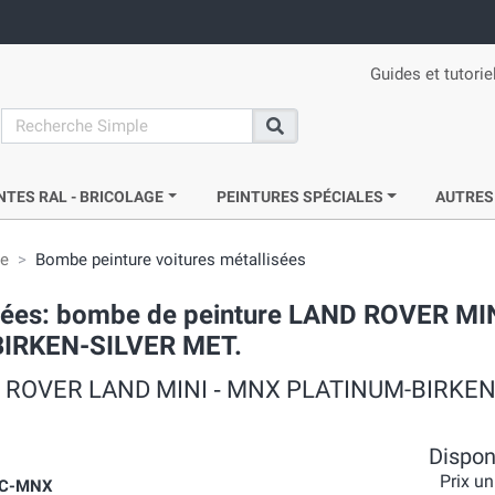
Guides et tutorie
search
Recherche
NTES RAL - BRICOLAGE
PEINTURES SPÉCIALES
AUTRES
ie
Bombe peinture voitures métallisées
crées: bombe de peinture LAND ROVER MI
BIRKEN-SILVER MET.
LMC ROVER LAND MINI ‐ MNX PLATINUM-BIRKE
Disponi
Prix un
VC-MNX