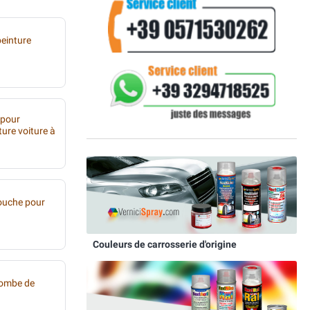
peinture
 pour
ture voiture à
ouche pour
Couleurs de carrosserie d'origine
bombe de