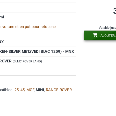
ml
 voiture et en pot pour retouche
Valable jus
AJOUTER 
NX
EN-SILVER MET.(VEDI BLVC 1209) - MNX
 ROVER
(BLMC ROVER LAND)
atibles:
25
,
45
,
MGF
,
MINI
,
RANGE ROVER