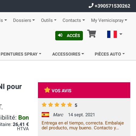
+390571530262
ls
Dossiers
Outils
Contacts
My Vernicispray
Panier
Françai
ACCÈS
 PEINTURES SPRAY
ACCESSOIRES
PIÈCES AUTO
NI pour
VOS AVIS
5
.
Marc
14 sept. 2021
bilité:
Bon
Entrega en el tiempo, correcta. Embalaje
itaire:
26,41 €
del producto, muy bueno. Contacto y
HTVA
comunicación empresa-cliente, bueno.