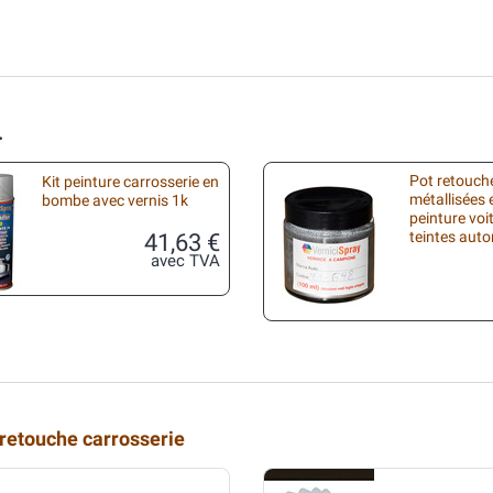
.
Pot retouche
Kit peinture carrosserie en
métallisées 
bombe avec vernis 1k
peinture voi
41,63 €
teintes aut
avec TVA
 retouche carrosserie