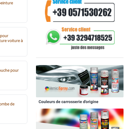
peinture
 pour
ture voiture à
ouche pour
Couleurs de carrosserie d'origine
bombe de