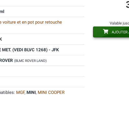
ml
 voiture et en pot pour retouche
Valable jus
AJOUTER 
K
MET. (VEDI BLVC 1268) - JFK
 ROVER
(BLMC ROVER LAND)
atibles:
MGF
,
MINI
,
MINI COOPER