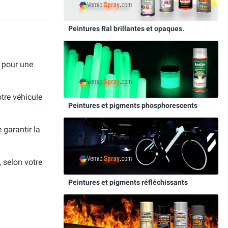
Peintures Ral brillantes et opaques.
 pour une
otre véhicule
Peintures et pigments phosphorescents
e garantir la
, selon votre
Peintures et pigments réfléchissants