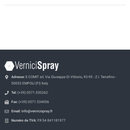
Adresse:
E-COMIT srl, Via Giuseppe Di Vittorio, 93-95 - Z.I. Terrafino -
50053 EMPOLI (FI) Italy
Tel:
(+39) 0571.530262
Fax:
(+39) 0571.534056
Email:
info@vernicispray.fr
Numéro de TVA:
FR 54 841181977