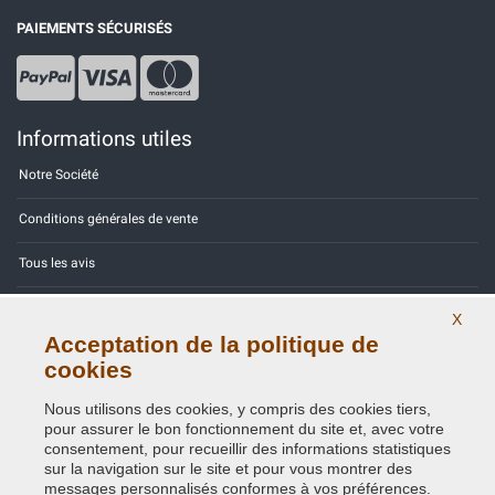
PAIEMENTS SÉCURISÉS
Informations utiles
Notre Société
Conditions générales de vente
Tous les avis
Site Map
X
Acceptation de la politique de
Contactez-nous
cookies
Codes couleurs
Nous utilisons des cookies, y compris des cookies tiers,
pour assurer le bon fonctionnement du site et, avec votre
Politique de confidentialité - RGPD
consentement, pour recueillir des informations statistiques
sur la navigation sur le site et pour vous montrer des
messages personnalisés conformes à vos préférences.