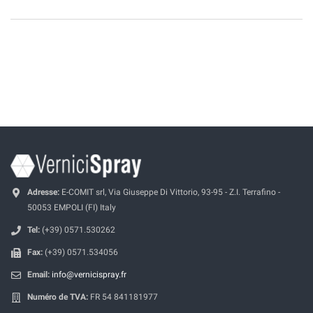
Adresse:
E-COMIT srl, Via Giuseppe Di Vittorio, 93-95 - Z.I. Terrafino -
50053 EMPOLI (FI) Italy
Tel:
(+39) 0571.530262
Fax:
(+39) 0571.534056
Email:
info@vernicispray.fr
Numéro de TVA:
FR 54 841181977