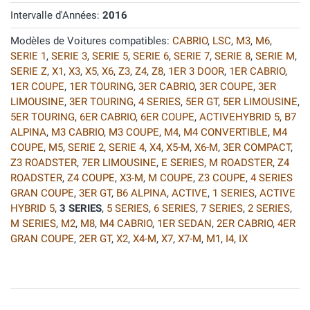
Intervalle d'Années:
2016
Modèles de Voitures compatibles:
CABRIO
,
LSC
,
M3
,
M6
,
SERIE 1
,
SERIE 3
,
SERIE 5
,
SERIE 6
,
SERIE 7
,
SERIE 8
,
SERIE M
,
SERIE Z
,
X1
,
X3
,
X5
,
X6
,
Z3
,
Z4
,
Z8
,
1ER 3 DOOR
,
1ER CABRIO
,
1ER COUPE
,
1ER TOURING
,
3ER CABRIO
,
3ER COUPE
,
3ER
LIMOUSINE
,
3ER TOURING
,
4 SERIES
,
5ER GT
,
5ER LIMOUSINE
,
5ER TOURING
,
6ER CABRIO
,
6ER COUPE
,
ACTIVEHYBRID 5
,
B7
ALPINA
,
M3 CABRIO
,
M3 COUPE
,
M4
,
M4 CONVERTIBLE
,
M4
COUPE
,
M5
,
SERIE 2
,
SERIE 4
,
X4
,
X5-M
,
X6-M
,
3ER COMPACT
,
Z3 ROADSTER
,
7ER LIMOUSINE
,
E SERIES
,
M ROADSTER
,
Z4
ROADSTER
,
Z4 COUPE
,
X3-M
,
M COUPE
,
Z3 COUPE
,
4 SERIES
GRAN COUPE
,
3ER GT
,
B6 ALPINA
,
ACTIVE
,
1 SERIES
,
ACTIVE
HYBRID 5
,
3 SERIES
,
5 SERIES
,
6 SERIES
,
7 SERIES
,
2 SERIES
,
M SERIES
,
M2
,
M8
,
M4 CABRIO
,
1ER SEDAN
,
2ER CABRIO
,
4ER
GRAN COUPE
,
2ER GT
,
X2
,
X4-M
,
X7
,
X7-M
,
M1
,
I4
,
IX