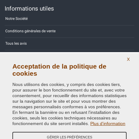
Informations utiles
Notre Société
Conditions générales de vente
Tous les avis
Site Map
X
Acceptation de la politique de
Contactez-nous
cookies
Codes couleurs
Nous utilisons des cookies, y compris des cookies tiers,
pour assurer le bon fonctionnement du site et, avec votre
Politique de confidentialité - RGPD
consentement, pour recueillir des informations statistiques
sur la navigation sur le site et pour vous montrer des
messages personnalisés conformes à vos préférences.
En fermant la bannière ou en refusant l'installation des
cookies, seuls les cookies techniques nécessaires au
Copyright © 2014 - 2026. All Rights Reserved.
fonctionnement du site seront installés.
Plus d'information
Visiteurs online: 636
GÉRER LES PRÉFÉRENCES