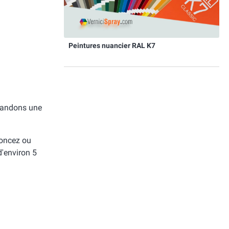
Peintures nuancier RAL K7
mmandons une
poncez ou
d'environ 5