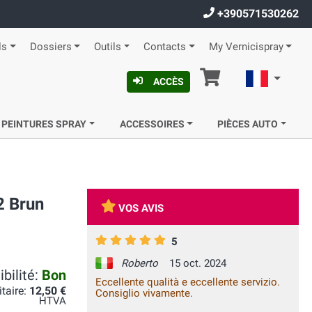
+390571530262
ls
Dossiers
Outils
Contacts
My Vernicispray
Panier
Françai
ACCÈS
 PEINTURES SPRAY
ACCESSOIRES
PIÈCES AUTO
2 Brun
VOS AVIS
5
Roberto
15 oct. 2024
bilité:
Bon
Eccellente qualità e eccellente servizio.
itaire:
12,50 €
Consiglio vivamente.
HTVA