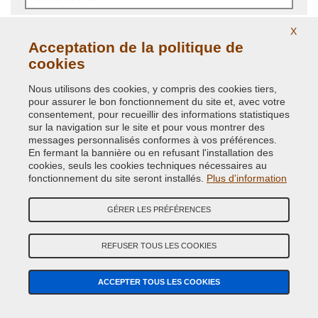
X
RECHERCHE
Acceptation de la politique de
Il est toujours recommandè de vèrifier le
code couleur
cookies
carrosserie dans votre voiture pour commander la
Nous utilisons des cookies, y compris des cookies tiers,
bonne peinture.
pour assurer le bon fonctionnement du site et, avec votre
consentement, pour recueillir des informations statistiques
Recherche avancèe code couleur
sur la navigation sur le site et pour vous montrer des
messages personnalisés conformes à vos préférences.
En fermant la bannière ou en refusant l'installation des
NE TROUVEZ VOTRE CODE DE PEINTURE?
cookies, seuls les cookies techniques nécessaires au
fonctionnement du site seront installés.
Plus d'information
RECHERCHE GUIDÉE PEINTURE VOITURE
GÉRER LES PRÉFÉRENCES
REFUSER TOUS LES COOKIES
AVEZ-VOUS DES DOUTES? CONTACTEZ NOS EXPERTS
Appelez-nous á nos numéros de téléphone ou écrivez-nous sur
ACCEPTER TOUS LES COOKIES
WhatsApp