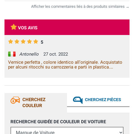
Afficher les commentaires liés à des produits similaires →
VOS AVIS
5
Antonello
27 oct. 2022
Vernice perfetta , colore identico all'originale. Acquistato
per alcuni ritocchi su carrozzeria e parti in plastica.
Personale gentile e cortese nella vendita . Su piattaforma
online semplice e intuitiva la ricerca dei prodotti.
CHERCHEZ
CHERCHEZ PIÈCES
COULEUR
RECHERCHE GUIDÉE DE COULEUR DE VOITURE
Marque de Voiture