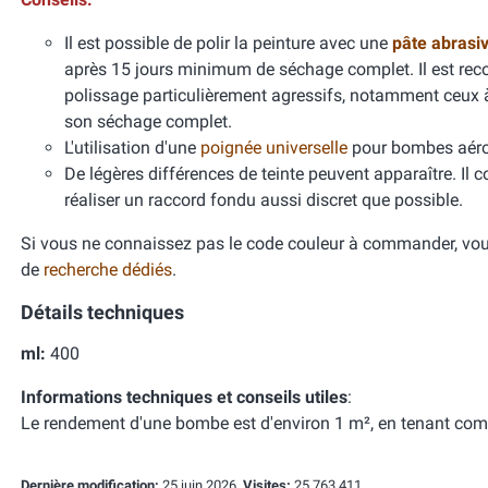
Il est possible de polir la peinture avec une
pâte abrasi
après 15 jours minimum de séchage complet. Il est re
polissage particulièrement agressifs, notamment ceux
son séchage complet.
L'utilisation d'une
poignée universelle
pour bombes aéros
De légères différences de teinte peuvent apparaître. Il 
réaliser un raccord fondu aussi discret que possible.
Si vous ne connaissez pas le code couleur à commander, vous
de
recherche dédiés
.
Détails techniques
ml:
400
Informations techniques et conseils utiles
:
Le rendement d'une bombe est d'environ 1 m², en tenant com
Dernière modification:
25 juin 2026,
Visites:
25 763 411