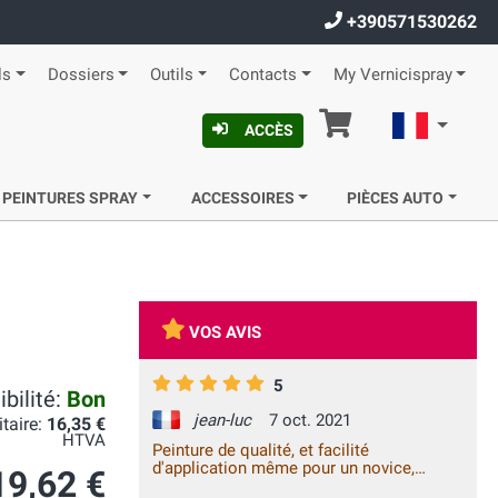
+390571530262
ls
Dossiers
Outils
Contacts
My Vernicispray
Panier
Françai
ACCÈS
 PEINTURES SPRAY
ACCESSOIRES
PIÈCES AUTO
VOS AVIS
5
bilité:
Bon
jean-luc
7 oct. 2021
itaire:
16,35 €
HTVA
Peinture de qualité, et facilité
d'application même pour un novice,
19,62 €
satisfait à 100% !!!