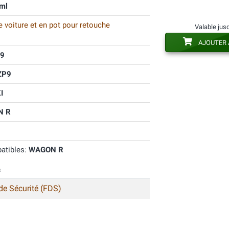
ml
 voiture et en pot pour retouche
Valable jus
AJOUTER 
9
ZP9
I
N R
atibles:
WAGON R
s
de Sécurité (FDS)