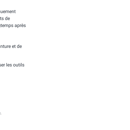
iquement
its de
gtemps après
nture et de
ser les outils
.