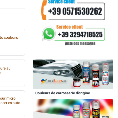
to couleurs
ture au
o
Couleurs de carrosserie d'origine
pour micro
osseries auto