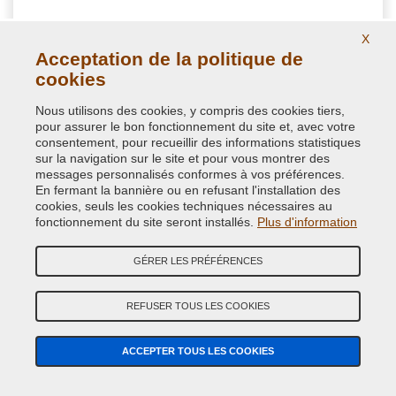
X
Ergonomique pistolet pour bombe de peinture. Est garantie par
Acceptation de la politique de
VerniciSpray pour pulvériser la peinture mieux et plus
confortablement. Permet d'éviter les gouttes dues à un
cookies
placement incorrect des doigts lors de la pression
Nous utilisons des cookies, y compris des cookies tiers,
pour assurer le bon fonctionnement du site et, avec votre
7,08 €
consentement, pour recueillir des informations statistiques
avec TVA
sur la navigation sur le site et pour vous montrer des
messages personnalisés conformes à vos préférences.
En fermant la bannière ou en refusant l'installation des
cookies, seuls les cookies techniques nécessaires au
fonctionnement du site seront installés.
Plus d'information
GÉRER LES PRÉFÉRENCES
REFUSER TOUS LES COOKIES
ACCEPTER TOUS LES COOKIES