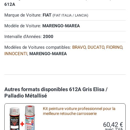
612A
Marque de Voiture:
FIAT
(FIAT ITALIA / LANCIA)
Modèle de Voiture:
MARENGO-MAREA
Intervalle d'Années:
2000
Modèles de Voitures compatibles:
BRAVO
,
DUCATO
,
FIORINO
,
INNOCENTI
,
MARENGO-MAREA
Autres formats disponibles 612A Gris Elisa /
Palladio Métallisé
Kit peinture voiture professionnel pour la
meilleure retouche carrosserie
60,42 €
avec TVA