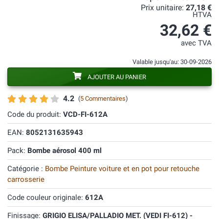
Prix unitaire:
27,18 €
HTVA
32,62 €
avec TVA
Valable jusqu'au: 30-09-2026
AJOUTER AU PANIER
4.2
(
5 Commentaires
)
Code du produit:
VCD-FI-612A
EAN:
8052131635943
Pack:
Bombe aérosol 400 ml
Catégorie :
Bombe Peinture voiture et en pot pour retouche
carrosserie
Code couleur originale:
612A
Finissage:
GRIGIO ELISA/PALLADIO MET. (VEDI FI-612) -