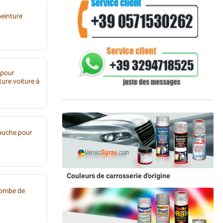
peinture
 pour
ture voiture à
ouche pour
Couleurs de carrosserie d'origine
bombe de