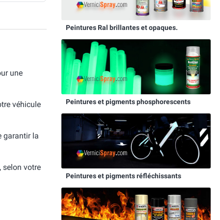
Peintures Ral brillantes et opaques.
our une
Peintures et pigments phosphorescents
otre véhicule
e garantir la
, selon votre
Peintures et pigments réfléchissants