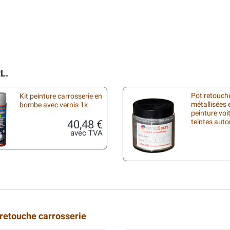
L.
Pot retouche
Kit peinture carrosserie en
métallisées 
bombe avec vernis 1k
peinture voi
40,48 €
teintes aut
avec TVA
 retouche carrosserie