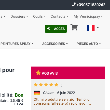
+390571530262
ls
Dossiers
Outils
Contacts
My Vernicispray
Panier
Françai
ACCÈS
 PEINTURES SPRAY
ACCESSOIRES
PIÈCES AUTO
N pour
VOS AVIS
5
Chiara
6 juin 2022
bilité:
Bon
Ottimi prodotti e servizio! Tempi di
itaire:
25,45 €
consegna (all'estero) ragionevoli!
HTVA
Pienamente soddisfatta!