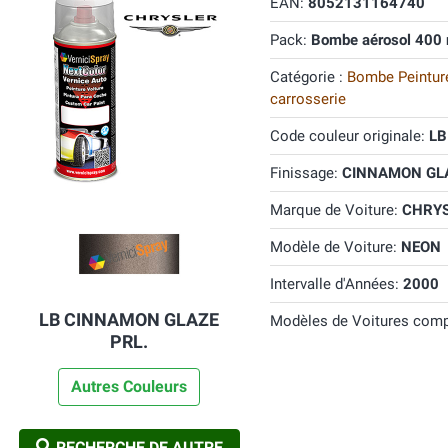
EAN:
8052131164740
Pack:
Bombe aérosol 400 
Catégorie :
Bombe Peinture
carrosserie
Code couleur originale:
LB
Finissage:
CINNAMON GLAZ
Marque de Voiture:
CHRY
Modèle de Voiture:
NEON
Intervalle d'Années:
2000
LB CINNAMON GLAZE
Modèles de Voitures comp
PRL.
Autres Couleurs
RECHERCHE DE AUTRE