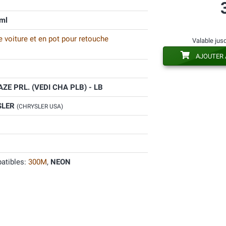
ml
 voiture et en pot pour retouche
Valable jus
AJOUTER 
E PRL. (VEDI CHA PLB) - LB
SLER
(CHRYSLER USA)
atibles:
300M
,
NEON