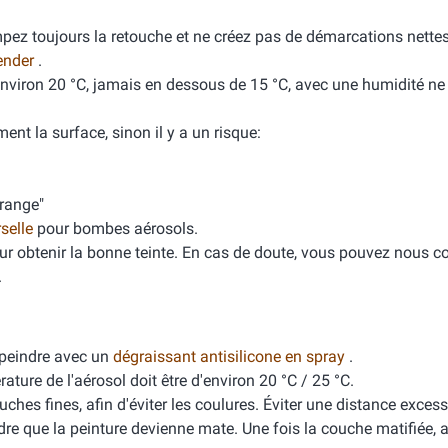
mpez toujours la retouche et ne créez pas de démarcations nette
ender
.
'environ 20 °C, jamais en dessous de 15 °C, avec une humidité n
ment la surface, sinon il y a un risque:
orange"
rselle
pour bombes aérosols.
ur obtenir la bonne teinte. En cas de doute, vous pouvez nous co
.
peindre avec un
dégraissant antisilicone en spray
.
ure de l'aérosol doit être d'environ 20 °C / 25 °C.
ches fines, afin d'éviter les coulures. Éviter une distance excess
dre que la peinture devienne mate. Une fois la couche matifiée, 