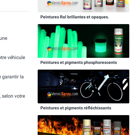
Peintures Ral brillantes et opaques.
 une
otre véhicule
Peintures et pigments phosphorescents
e garantir la
, selon votre
Peintures et pigments réfléchissants