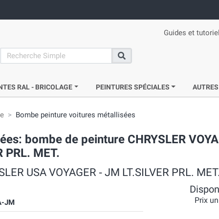
Guides et tutorie
search
Recherche
NTES RAL - BRICOLAGE
PEINTURES SPÉCIALES
AUTRES
ie
Bombe peinture voitures métallisées
acrées: bombe de peinture CHRYSLER VOY
R PRL. MET.
RYSLER USA VOYAGER ‐ JM LT.SILVER PRL. MET
Disponi
Prix un
A-JM