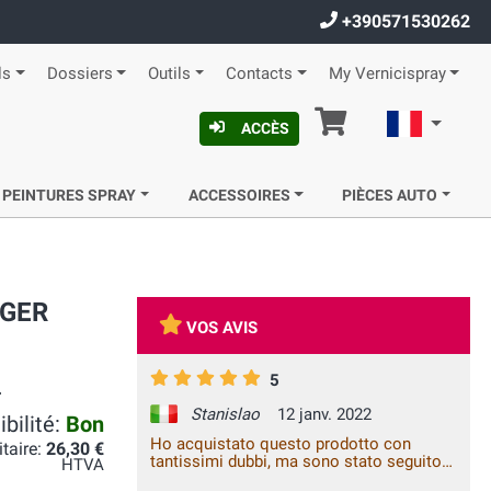
+390571530262
ls
Dossiers
Outils
Contacts
My Vernicispray
Panier
Françai
ACCÈS
 PEINTURES SPRAY
ACCESSOIRES
PIÈCES AUTO
AGER
VOS AVIS
5
.
Stanislao
12 janv. 2022
bilité:
Bon
Ho acquistato questo prodotto con
itaire:
26,30 €
tantissimi dubbi, ma sono stato seguito
HTVA
sin dall'inizio, alla ricerca del colore