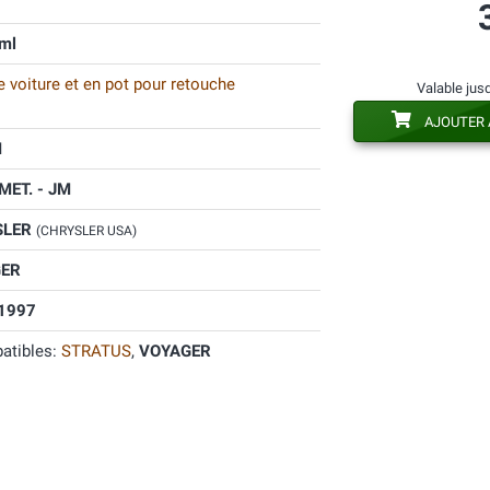
ml
 voiture et en pot pour retouche
Valable jus
AJOUTER 
M
 MET. - JM
SLER
(CHRYSLER USA)
ER
1997
atibles:
STRATUS
,
VOYAGER