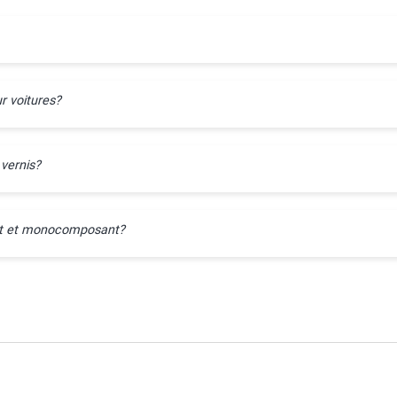
r voitures?
 vernis?
ant et monocomposant?