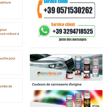
peinture
 pour
ture voiture à
ouche pour
Couleurs de carrosserie d'origine
bombe de