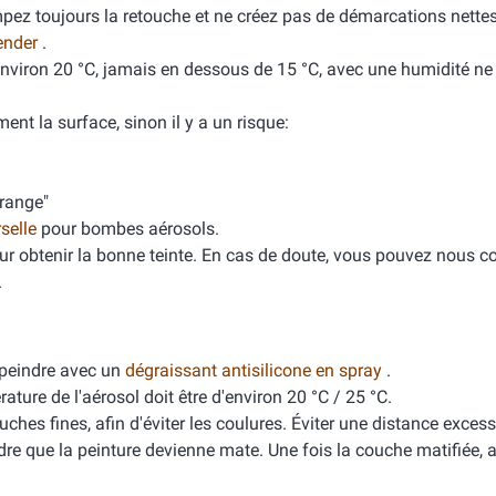
mpez toujours la retouche et ne créez pas de démarcations nette
ender
.
'environ 20 °C, jamais en dessous de 15 °C, avec une humidité n
ment la surface, sinon il y a un risque:
orange"
rselle
pour bombes aérosols.
ur obtenir la bonne teinte. En cas de doute, vous pouvez nous co
.
peindre avec un
dégraissant antisilicone en spray
.
ure de l'aérosol doit être d'environ 20 °C / 25 °C.
ches fines, afin d'éviter les coulures. Éviter une distance excess
dre que la peinture devienne mate. Une fois la couche matifiée, 