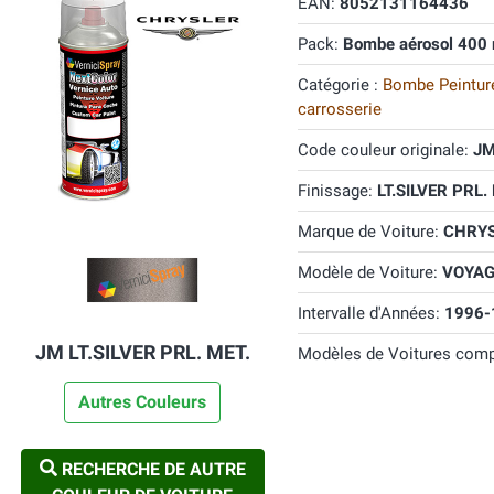
EAN:
8052131164436
Pack:
Bombe aérosol 400 
Catégorie :
Bombe Peinture
carrosserie
Code couleur originale:
J
Finissage:
LT.SILVER PRL.
Marque de Voiture:
CHRY
Modèle de Voiture:
VOYAG
Intervalle d'Années:
1996-
JM LT.SILVER PRL. MET.
Modèles de Voitures comp
Autres Couleurs
RECHERCHE DE AUTRE