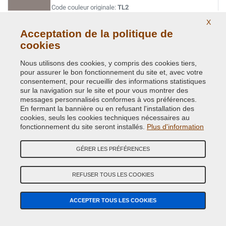
Code couleur originale:
TL2
Code du produit:
VC-CHA-TL2
X
Acceptation de la politique de
NORTHSTAR WHITE
cookies
Code couleur originale:
AC10812
Nous utilisons des cookies, y compris des cookies tiers,
Code du produit:
VC-CHA-AC10812
pour assurer le bon fonctionnement du site et, avec votre
consentement, pour recueillir des informations statistiques
sur la navigation sur le site et pour vous montrer des
RADIANT FIRE RED
messages personnalisés conformes à vos préférences.
En fermant la bannière ou en refusant l'installation des
Code couleur originale:
AC10987
cookies, seuls les cookies techniques nécessaires au
Code du produit:
VC-CHA-AC10987
fonctionnement du site seront installés.
Plus d'information
RADIANT FIRE RED
GÉRER LES PRÉFÉRENCES
Code couleur originale:
PRB
Code du produit:
VC-CHA-PRB
REFUSER TOUS LES COOKIES
SOLAR YELLOW
ACCEPTER TOUS LES COOKIES
Code couleur originale:
PYH
Code du produit:
VC-CHA-PYH