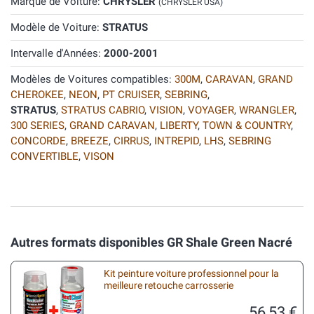
Marque de Voiture:
CHRYSLER
(CHRYSLER USA)
Modèle de Voiture:
STRATUS
Intervalle d'Années:
2000-2001
Modèles de Voitures compatibles:
300M
,
CARAVAN
,
GRAND
CHEROKEE
,
NEON
,
PT CRUISER
,
SEBRING
,
STRATUS
,
STRATUS CABRIO
,
VISION
,
VOYAGER
,
WRANGLER
,
300 SERIES
,
GRAND CARAVAN
,
LIBERTY
,
TOWN & COUNTRY
,
CONCORDE
,
BREEZE
,
CIRRUS
,
INTREPID
,
LHS
,
SEBRING
CONVERTIBLE
,
VISON
Autres formats disponibles GR Shale Green Nacré
Kit peinture voiture professionnel pour la
meilleure retouche carrosserie
56,53 €