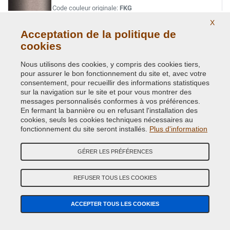
Code couleur originale:
FKG
Code du produit:
VCD-CHA-FKG
X
Acceptation de la politique de
cookies
LIMITED BRIGHT SILVER MET (WHEEL)
Code couleur originale:
TAE
Nous utilisons des cookies, y compris des cookies tiers,
Code du produit:
VCD-CHA-TAE
pour assurer le bon fonctionnement du site et, avec votre
consentement, pour recueillir des informations statistiques
sur la navigation sur le site et pour vous montrer des
LIQUID CHARCOAL/GREY MET.
messages personnalisés conformes à vos préférences.
En fermant la bannière ou en refusant l'installation des
Code couleur originale:
HAV
cookies, seuls les cookies techniques nécessaires au
Code du produit:
VCD-CHA-HAV
fonctionnement du site seront installés.
Plus d'information
LT.DRIFT.SATIN GLOW MET.(VEDI CHA FK)
GÉRER LES PRÉFÉRENCES
Code couleur originale:
PFK
Code du produit:
VCD-CHA-PFK
REFUSER TOUS LES COOKIES
LT.KHAKI/BEIGE MET.
ACCEPTER TOUS LES COOKIES
Code couleur originale:
PJC
Code du produit:
VCD-CHA-PJC