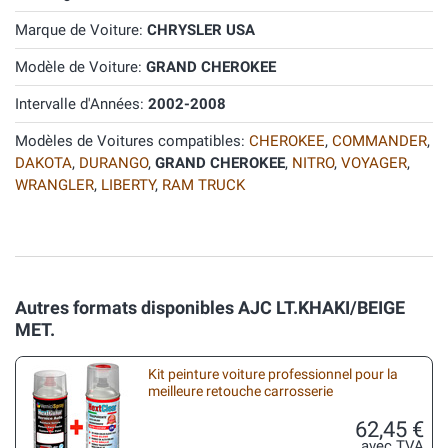
Marque de Voiture:
CHRYSLER USA
Modèle de Voiture:
GRAND CHEROKEE
Intervalle d'Années:
2002-2008
Modèles de Voitures compatibles:
CHEROKEE
,
COMMANDER
,
DAKOTA
,
DURANGO
,
GRAND CHEROKEE
,
NITRO
,
VOYAGER
,
WRANGLER
,
LIBERTY
,
RAM TRUCK
Autres formats disponibles AJC LT.KHAKI/BEIGE
MET.
Kit peinture voiture professionnel pour la
meilleure retouche carrosserie
62,45 €
avec TVA