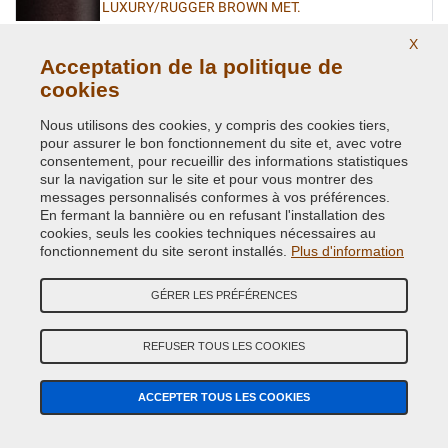
LUXURY/RUGGER BROWN MET.
Code couleur originale:
PTW
X
Code du produit:
VCD-CHA-PTW
Acceptation de la politique de
cookies
LUXURY/RUGGER BROWN MET.
Nous utilisons des cookies, y compris des cookies tiers,
Code couleur originale:
GTW
pour assurer le bon fonctionnement du site et, avec votre
Code du produit:
VCD-CHA-GTW
consentement, pour recueillir des informations statistiques
sur la navigation sur le site et pour vous montrer des
messages personnalisés conformes à vos préférences.
MACHINE CRYSTAL/ GRAPHITE MET.
En fermant la bannière ou en refusant l'installation des
cookies, seuls les cookies techniques nécessaires au
Code couleur originale:
PDR/06
fonctionnement du site seront installés.
Plus d'information
Code du produit:
VCD-CHA-PDR/06
GÉRER LES PRÉFÉRENCES
MAGNESIUM/VERT MET.
Code couleur originale:
BPK
REFUSER TOUS LES COOKIES
Code du produit:
VCD-CHA-BPK
ACCEPTER TOUS LES COOKIES
MAGNESIUM/VERT MET.
Code couleur originale:
PPK/04