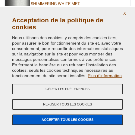
SHIMMERING WHITE MET.
Code couleur originale:
WJ
X
Code du produit:
VCD-HYU-WJ
Acceptation de la politique de
cookies
SILVER MET.
Nous utilisons des cookies, y compris des cookies tiers,
pour assurer le bon fonctionnement du site et, avec votre
Code couleur originale:
SM
consentement, pour recueillir des informations statistiques
Code du produit:
VCD-HYU-SM
sur la navigation sur le site et pour vous montrer des
messages personnalisés conformes à vos préférences.
SILVER MET.
En fermant la bannière ou en refusant l'installation des
cookies, seuls les cookies techniques nécessaires au
Code couleur originale:
T8T
fonctionnement du site seront installés.
Plus d'information
Code du produit:
VCD-HYU-T8T
GÉRER LES PRÉFÉRENCES
SILVER MET. (P.URTI OF NW)
Code couleur originale:
NW
REFUSER TOUS LES COOKIES
Code du produit:
VCD-HYU-NW
ACCEPTER TOUS LES COOKIES
SILVER SAGE MET.
Code couleur originale:
SK