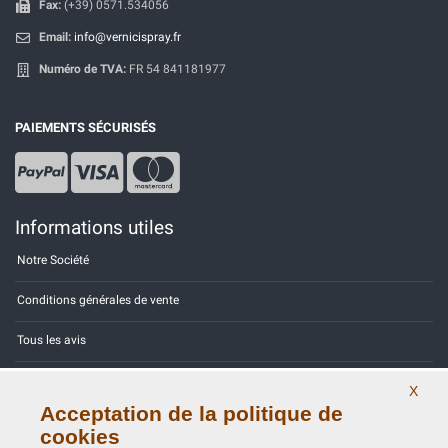
Fax:
(+39) 0571.534056
Email:
info@vernicispray.fr
Numéro de TVA:
FR 54 841181977
PAIEMENTS SÉCURISÉS
Informations utiles
Notre Société
Conditions générales de vente
Tous les avis
Site Map
X
Acceptation de la politique de
Contactez-nous
cookies