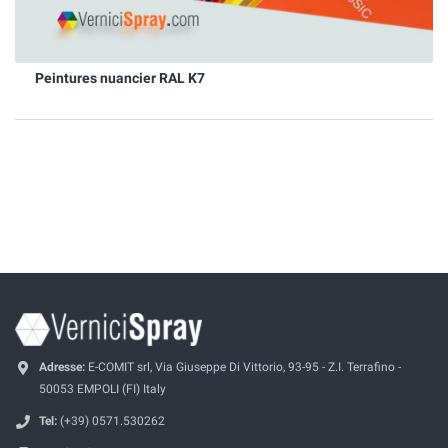
Peintures nuancier RAL K7
Adresse:
E-COMIT srl, Via Giuseppe Di Vittorio, 93-95 - Z.I. Terrafino -
50053 EMPOLI (FI) Italy
Tel:
(+39) 0571.530262