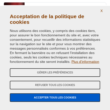
RED MICA PRL. MET.
X
Code couleur originale:
94H
Acceptation de la politique de
Code du produit:
VCD-SUB-94H
cookies
Nous utilisons des cookies, y compris des cookies tiers,
REGAL BLUE MET.
pour assurer le bon fonctionnement du site et, avec votre
Code couleur originale:
31L
consentement, pour recueillir des informations statistiques
sur la navigation sur le site et pour vous montrer des
Code du produit:
VCD-SUB-31L
messages personnalisés conformes à vos préférences.
En fermant la bannière ou en refusant l'installation des
SAGE GREEN MET.
cookies, seuls les cookies techniques nécessaires au
fonctionnement du site seront installés.
Plus d'information
Code couleur originale:
C1F
Code du produit:
VCD-SUB-C1F
GÉRER LES PRÉFÉRENCES
SATIN WHITE MET.
REFUSER TOUS LES COOKIES
Code couleur originale:
37J
Code du produit:
VCD-SUB-37J
ACCEPTER TOUS LES COOKIES
SEPIA BRONZE EFFECT