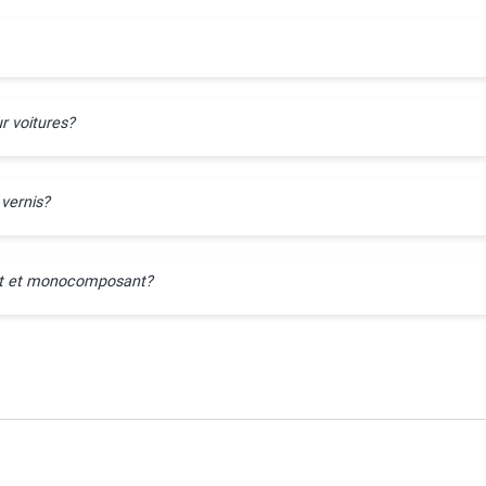
r voitures?
 vernis?
ant et monocomposant?