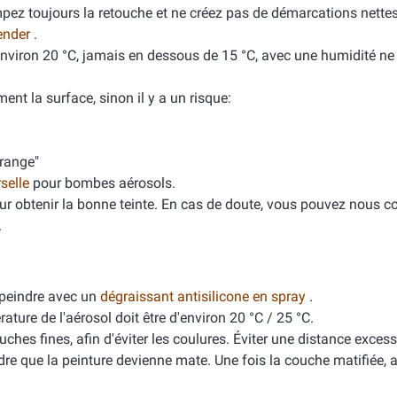
mpez toujours la retouche et ne créez pas de démarcations nette
ender
.
'environ 20 °C, jamais en dessous de 15 °C, avec une humidité n
ment la surface, sinon il y a un risque:
orange"
rselle
pour bombes aérosols.
ur obtenir la bonne teinte. En cas de doute, vous pouvez nous co
.
peindre avec un
dégraissant antisilicone en spray
.
ure de l'aérosol doit être d'environ 20 °C / 25 °C.
ches fines, afin d'éviter les coulures. Éviter une distance excess
dre que la peinture devienne mate. Une fois la couche matifiée, 