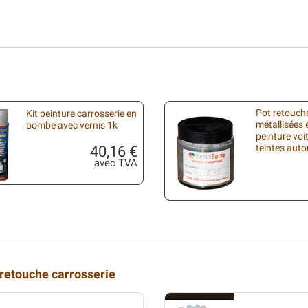
Pot retouche
Kit peinture carrosserie en
métallisées 
bombe avec vernis 1k
peinture voi
40,16 €
teintes aut
avec TVA
 retouche carrosserie