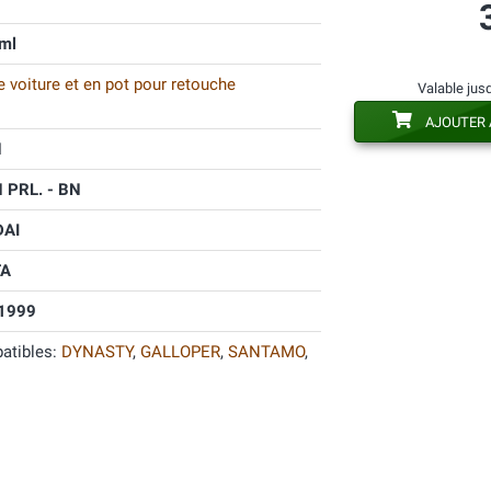
ml
 voiture et en pot pour retouche
Valable jus
AJOUTER 
N
PRL. - BN
AI
A
1999
atibles:
DYNASTY
,
GALLOPER
,
SANTAMO
,