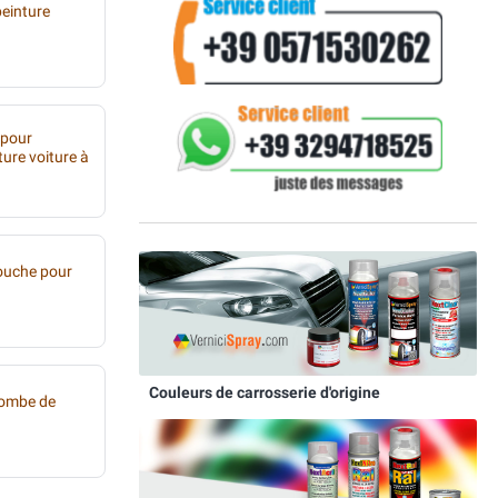
peinture
 pour
ture voiture à
ouche pour
Couleurs de carrosserie d'origine
bombe de