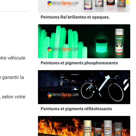
Peintures Ral brillantes et opaques.
otre véhicule
Peintures et pigments phosphorescents
e garantir la
, selon votre
Peintures et pigments réfléchissants