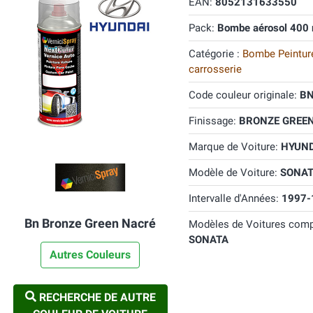
EAN:
8052131633550
Pack:
Bombe aérosol 400 
Catégorie :
Bombe Peinture
carrosserie
Code couleur originale:
B
Finissage:
BRONZE GREEN 
Marque de Voiture:
HYUND
Modèle de Voiture:
SONAT
Intervalle d'Années:
1997-
Bn Bronze Green Nacré
Modèles de Voitures comp
SONATA
Autres Couleurs
RECHERCHE DE AUTRE