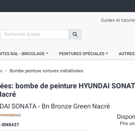
Guides et tutorie
search
Recherche
NTES RAL - BRICOLAGE
PEINTURES SPÉCIALES
AUTRES
ie
Bombe peinture voitures métallisées
acrées: bombe de peinture HYUNDAI SONA
Nacré
NDAI SONATA ‐ Bn Bronze Green Nacré
mmentaires
)
Disponi
Prix un
-BN8437