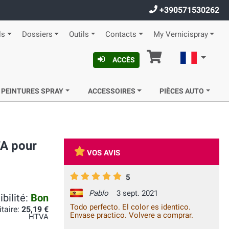
+390571530262
ls
Dossiers
Outils
Contacts
My Vernicispray
Panier
Françai
ACCÈS
 PEINTURES SPRAY
ACCESSOIRES
PIÈCES AUTO
TA pour
VOS AVIS
5
Pablo
3 sept. 2021
bilité:
Bon
Todo perfecto. El color es identico.
itaire:
25,19 €
Envase practico. Volvere a comprar.
HTVA