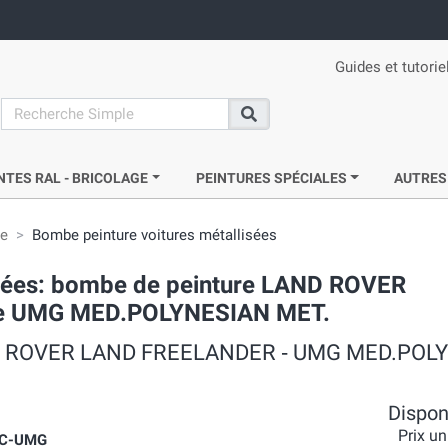
Guides et tutorie
search
Recherche
NTES RAL - BRICOLAGE
PEINTURES SPÉCIALES
AUTRES
ie
Bombe peinture voitures métallisées
acrées: bombe de peinture LAND ROVER
rie UMG MED.POLYNESIAN MET.
BLMC ROVER LAND FREELANDER ‐ UMG MED.POL
Disponi
Prix un
VC-UMG