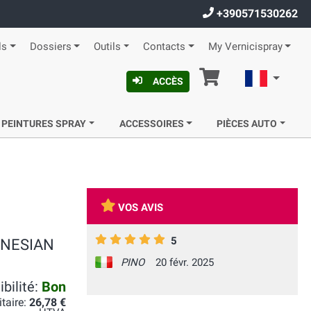
+390571530262
ls
Dossiers
Outils
Contacts
My Vernicispray
Panier
Françai
ACCÈS
 PEINTURES SPRAY
ACCESSOIRES
PIÈCES AUTO
VOS AVIS
5
YNESIAN
PINO
20 févr. 2025
bilité:
Bon
itaire:
26,78 €