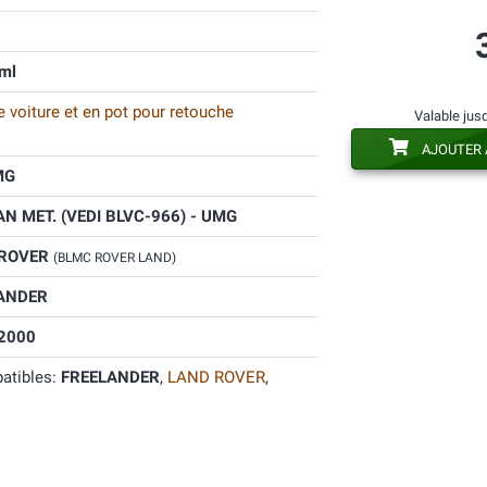
ml
 voiture et en pot pour retouche
Valable jus
AJOUTER 
MG
N MET. (VEDI BLVC-966) - UMG
 ROVER
(BLMC ROVER LAND)
ANDER
2000
atibles:
FREELANDER
,
LAND ROVER
,