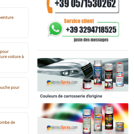
peinture
 pour
ture voiture à
ouche pour
Couleurs de carrosserie d'origine
bombe de