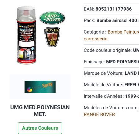
EAN:
8052131177986
Pack:
Bombe aérosol 400 
Catégorie :
Bombe Peinture
carrosserie
Code couleur originale:
U
Finissage:
MED.POLYNESIA
Marque de Voiture:
LAND
Modèle de Voiture:
FREEL
Intervalle d'Années:
1999-
UMG MED.POLYNESIAN
Modèles de Voitures comp
MET.
RANGE ROVER
Autres Couleurs