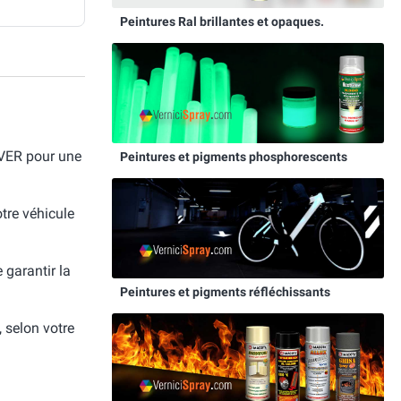
Peintures Ral brillantes et opaques.
VER pour une
Peintures et pigments phosphorescents
otre véhicule
e garantir la
Peintures et pigments réfléchissants
, selon votre