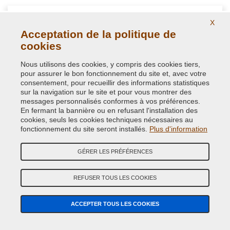
X
Acceptation de la politique de
cookies
Nous utilisons des cookies, y compris des cookies tiers,
pour assurer le bon fonctionnement du site et, avec votre
consentement, pour recueillir des informations statistiques
sur la navigation sur le site et pour vous montrer des
messages personnalisés conformes à vos préférences.
En fermant la bannière ou en refusant l'installation des
cookies, seuls les cookies techniques nécessaires au
NextClean détergent nettoyant antisilicone spray
fonctionnement du site seront installés.
Plus d'information
GÉRER LES PRÉFÉRENCES
Bombe aérosol nettoyant dégraissant pour éliminer toute trace
de silicone et préparer les surfaces à peindre
REFUSER TOUS LES COOKIES
11,40 €
ACCEPTER TOUS LES COOKIES
avec TVA