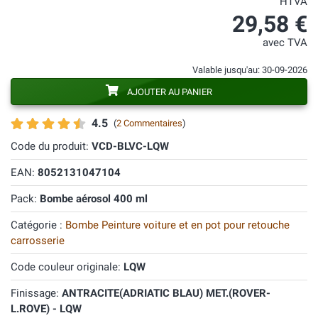
HTVA
29,58 €
avec TVA
Valable jusqu'au: 30-09-2026
AJOUTER AU PANIER
4.5
(
2 Commentaires
)
Code du produit:
VCD-BLVC-LQW
EAN:
8052131047104
Pack:
Bombe aérosol 400 ml
Catégorie :
Bombe Peinture voiture et en pot pour retouche
carrosserie
Code couleur originale:
LQW
Finissage:
ANTRACITE(ADRIATIC BLAU) MET.(ROVER-
L.ROVE) - LQW