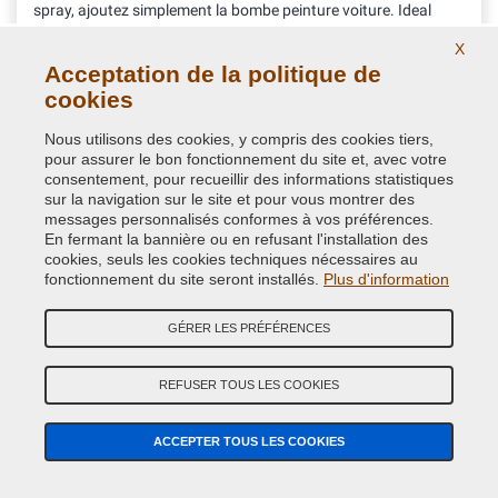
spray, ajoutez simplement la bombe peinture voiture. Ideal
pour retouche peinture voiture à la bombe ou pour peindre de
X
pièces de carrosserie telles que les rétroviseurs ou moulures
Acceptation de la politique de
23,04 €
cookies
avec TVA
Nous utilisons des cookies, y compris des cookies tiers,
pour assurer le bon fonctionnement du site et, avec votre
consentement, pour recueillir des informations statistiques
sur la navigation sur le site et pour vous montrer des
messages personnalisés conformes à vos préférences.
En fermant la bannière ou en refusant l'installation des
cookies, seuls les cookies techniques nécessaires au
fonctionnement du site seront installés.
Plus d'information
GÉRER LES PRÉFÉRENCES
REFUSER TOUS LES COOKIES
ACCEPTER TOUS LES COOKIES
Spécial Ruban de Masquage pour éviter les bords
de la retouche en la peinture d'origine