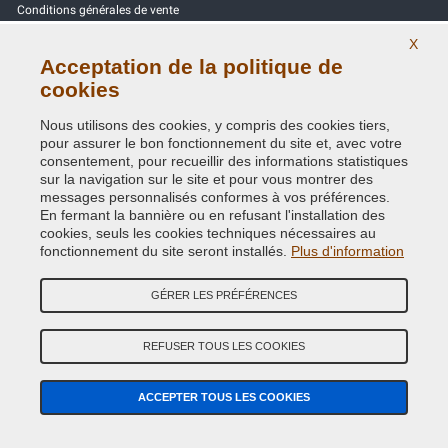
Conditions générales de vente
X
Tous les avis
Acceptation de la politique de
cookies
Site Map
Nous utilisons des cookies, y compris des cookies tiers,
Contactez-nous
pour assurer le bon fonctionnement du site et, avec votre
consentement, pour recueillir des informations statistiques
Codes couleurs
sur la navigation sur le site et pour vous montrer des
messages personnalisés conformes à vos préférences.
Politique de confidentialité - RGPD
En fermant la bannière ou en refusant l'installation des
cookies, seuls les cookies techniques nécessaires au
fonctionnement du site seront installés.
Plus d'information
GÉRER LES PRÉFÉRENCES
Copyright © 2014 - 2026. All Rights Reserved.
Visiteurs online: 296
REFUSER TOUS LES COOKIES
Credits:
E-COMIT
ACCEPTER TOUS LES COOKIES
Suivez nous sur nos réseaux sociaux