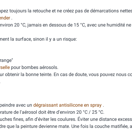
mpez toujours la retouche et ne créez pas de démarcations nette
ender
.
'environ 20 °C, jamais en dessous de 15 °C, avec une humidité n
ment la surface, sinon il y a un risque:
orange"
rselle
pour bombes aérosols.
ur obtenir la bonne teinte. En cas de doute, vous pouvez nous co
.
peindre avec un
dégraissant antisilicone en spray
.
ure de l'aérosol doit être d'environ 20 °C / 25 °C.
ches fines, afin d'éviter les coulures. Éviter une distance excess
dre que la peinture devienne mate. Une fois la couche matifiée, 