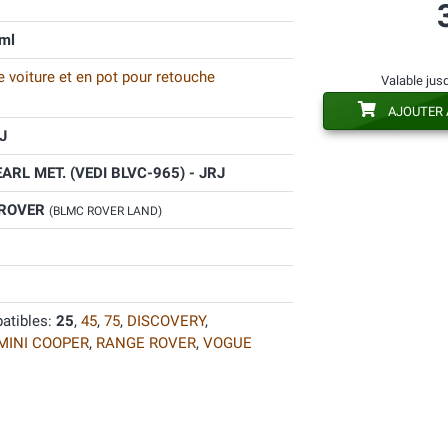
ml
 voiture et en pot pour retouche
Valable jus
AJOUTER 
J
ARL MET. (VEDI BLVC-965) - JRJ
 ROVER
(BLMC ROVER LAND)
atibles:
25
,
45
,
75
,
DISCOVERY
,
MINI COOPER
,
RANGE ROVER
,
VOGUE