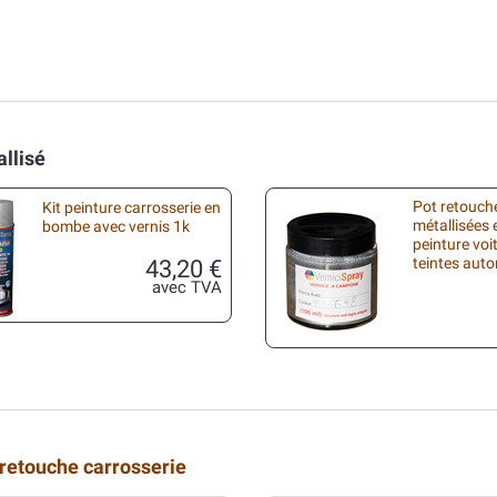
allisé
Pot retouche
Kit peinture carrosserie en
métallisées 
bombe avec vernis 1k
peinture voi
43,20 €
teintes aut
avec TVA
 retouche carrosserie