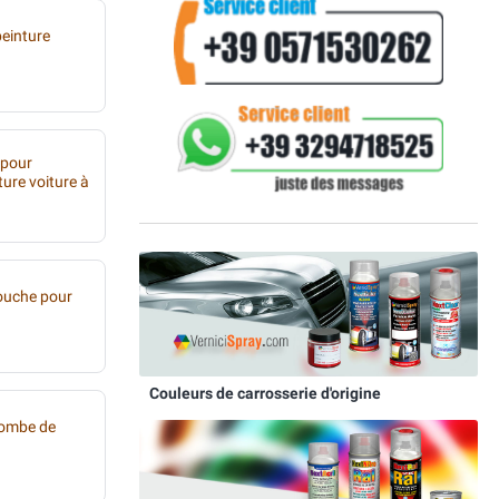
peinture
 pour
ture voiture à
ouche pour
Couleurs de carrosserie d'origine
bombe de