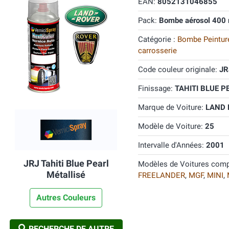
EAN:
8052131046855
Pack:
Bombe aérosol 400 
Catégorie :
Bombe Peinture
carrosserie
Code couleur originale:
JR
Finissage:
TAHITI BLUE PE
Marque de Voiture:
LAND
Modèle de Voiture:
25
Intervalle d'Années:
2001
JRJ Tahiti Blue Pearl
Modèles de Voitures comp
Métallisé
FREELANDER
,
MGF
,
MINI
,
Autres Couleurs
RECHERCHE DE AUTRE