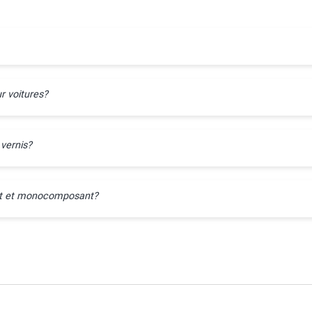
r voitures?
 vernis?
ant et monocomposant?