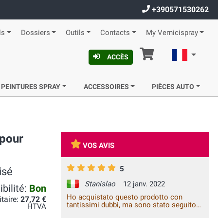
+390571530262
ls
Dossiers
Outils
Contacts
My Vernicispray
Panier
Françai
ACCÈS
 PEINTURES SPRAY
ACCESSOIRES
PIÈCES AUTO
 pour
VOS AVIS
5
isé
Stanislao
12 janv. 2022
bilité:
Bon
Ho acquistato questo prodotto con
itaire:
27,72 €
tantissimi dubbi, ma sono stato seguito
HTVA
sin dall'inizio, alla ricerca del colore