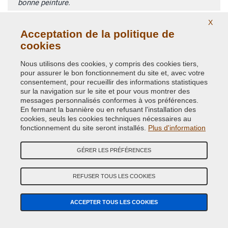
bonne peinture.
X
Recherche avancèe code couleur
Acceptation de la politique de
cookies
NE TROUVEZ VOTRE CODE DE PEINTURE?
Nous utilisons des cookies, y compris des cookies tiers,
RECHERCHE GUIDÉE PEINTURE VOITURE
pour assurer le bon fonctionnement du site et, avec votre
consentement, pour recueillir des informations statistiques
sur la navigation sur le site et pour vous montrer des
messages personnalisés conformes à vos préférences.
En fermant la bannière ou en refusant l'installation des
cookies, seuls les cookies techniques nécessaires au
AVEZ-VOUS DES DOUTES? CONTACTEZ NOS EXPERTS
fonctionnement du site seront installés.
Plus d'information
Appelez-nous á nos numéros de téléphone ou écrivez-nous sur
WhatsApp
GÉRER LES PRÉFÉRENCES
REFUSER TOUS LES COOKIES
ACCEPTER TOUS LES COOKIES