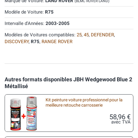
Marque de Voiture:
LAND ROVER
(BLMC ROVER LAND)
Modèle de Voiture:
R75
Intervalle d'Années:
2003-2005
Modèles de Voitures compatibles:
25
,
45
,
DEFENDER
,
DISCOVERY
,
R75
,
RANGE ROVER
Autres formats disponibles JBH Wedgewood Blue 2
Métallisé
Kit peinture voiture professionnel pour la
meilleure retouche carrosserie
58,96 €
avec TVA