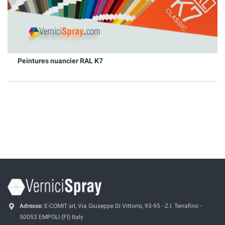
Peintures nuancier RAL K7
Adresse:
E-COMIT srl, Via Giuseppe Di Vittorio, 93-95 - Z.I. Terrafino -
50053 EMPOLI (FI) Italy