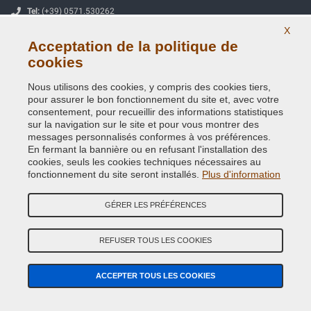
Tel:
(+39) 0571.530262
X
Fax:
(+39) 0571.534056
Acceptation de la politique de
Email:
info@vernicispray.fr
cookies
Numéro de TVA:
FR 54 841181977
Nous utilisons des cookies, y compris des cookies tiers,
pour assurer le bon fonctionnement du site et, avec votre
consentement, pour recueillir des informations statistiques
PAIEMENTS SÉCURISÉS
sur la navigation sur le site et pour vous montrer des
messages personnalisés conformes à vos préférences.
En fermant la bannière ou en refusant l'installation des
cookies, seuls les cookies techniques nécessaires au
fonctionnement du site seront installés.
Plus d'information
Informations utiles
GÉRER LES PRÉFÉRENCES
Notre Société
Conditions générales de vente
REFUSER TOUS LES COOKIES
Tous les avis
ACCEPTER TOUS LES COOKIES
Site Map