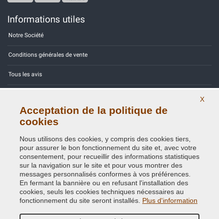
Informations utiles
Notre Société
Conditions générales de vente
Tous les avis
Site Map
X
Acceptation de la politique de
Contactez-nous
cookies
Codes couleurs
Nous utilisons des cookies, y compris des cookies tiers,
pour assurer le bon fonctionnement du site et, avec votre
Politique de confidentialité - RGPD
consentement, pour recueillir des informations statistiques
sur la navigation sur le site et pour vous montrer des
messages personnalisés conformes à vos préférences.
En fermant la bannière ou en refusant l'installation des
cookies, seuls les cookies techniques nécessaires au
Copyright © 2014 - 2026. All Rights Reserved.
fonctionnement du site seront installés.
Plus d'information
Visiteurs online: 296