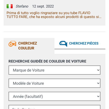
Stefano
12 sept. 2022
Prima di tutto voglio ringraziare su you tube FLAVIO
TUTTO FARE, che ha esposto alcuni prodotti di questo sito
, che io ho usato,prodotti ottimi , e il lavoro che ho fatto è
risultato perfetto,avete fatto bene a farli puplicizzare da lui,
che spiega molto bene, per la buona riuscita del lavoro,
ottimo, saluti.
CHERCHEZ
CHERCHEZ PIÈCES
COULEUR
RECHERCHE GUIDÉE DE COULEUR DE VOITURE
Marque de Voiture
Modèle de Voiture
Année (facultatif)
Code Couleur