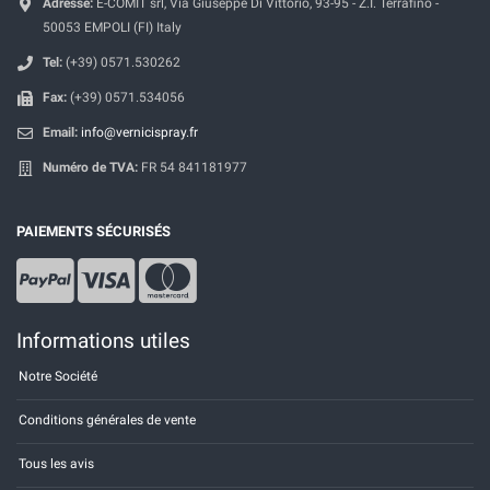
Adresse:
E-COMIT srl, Via Giuseppe Di Vittorio, 93-95 - Z.I. Terrafino -
50053 EMPOLI (FI) Italy
Tel:
(+39) 0571.530262
Fax:
(+39) 0571.534056
Email:
info@vernicispray.fr
Numéro de TVA:
FR 54 841181977
PAIEMENTS SÉCURISÉS
Informations utiles
Notre Société
Conditions générales de vente
Tous les avis