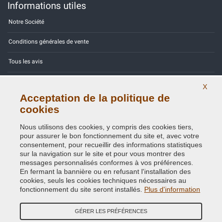
Informations utiles
Notre Société
Conditions générales de vente
Tous les avis
Site Map
X
Acceptation de la politique de
Contactez-nous
cookies
Codes couleurs
Nous utilisons des cookies, y compris des cookies tiers,
pour assurer le bon fonctionnement du site et, avec votre
Politique de confidentialité - RGPD
consentement, pour recueillir des informations statistiques
sur la navigation sur le site et pour vous montrer des
messages personnalisés conformes à vos préférences.
En fermant la bannière ou en refusant l'installation des
cookies, seuls les cookies techniques nécessaires au
Copyright © 2014 - 2026. All Rights Reserved.
fonctionnement du site seront installés.
Plus d'information
Visiteurs online: 653
GÉRER LES PRÉFÉRENCES
Credits:
E-COMIT