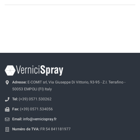
Adresse:
E-COMIT srl, Via Giuseppe Di Vittorio, 93-95 - Z.I. Terrafino -
50053 EMPOLI (FI) Italy
Tel:
(+39) 0571.530262
Fax:
(+39) 0571.534056
Email:
info@vernicispray.fr
Numéro de TVA:
FR 54 841181977