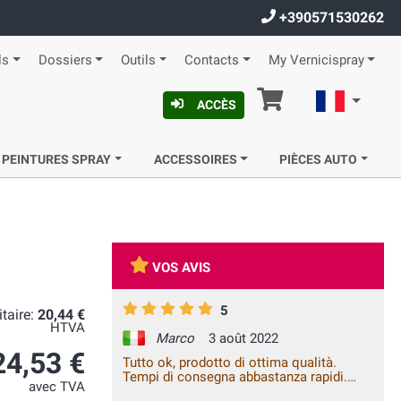
+390571530262
ls
Dossiers
Outils
Contacts
My Vernicispray
Panier
Françai
ACCÈS
 PEINTURES SPRAY
ACCESSOIRES
PIÈCES AUTO
VOS AVIS
5
itaire:
20,44 €
HTVA
Marco
3 août 2022
24,53 €
Tutto ok, prodotto di ottima qualità.
Tempi di consegna abbastanza rapidi.
avec TVA
Prezzi e costi di spedizione un po' alti ma