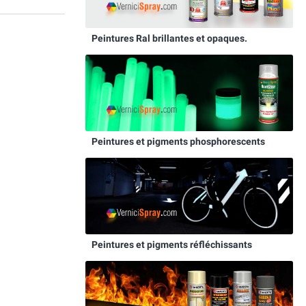
Peintures Ral brillantes et opaques.
Peintures et pigments phosphorescents
Peintures et pigments réfléchissants