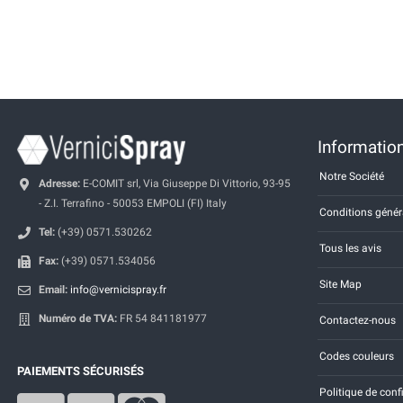
Information
Notre Société
Adresse:
E-COMIT srl, Via Giuseppe Di Vittorio, 93-95
- Z.I. Terrafino - 50053 EMPOLI (FI) Italy
Conditions génér
Tel:
(+39) 0571.530262
Tous les avis
Fax:
(+39) 0571.534056
Site Map
Email:
info@vernicispray.fr
Numéro de TVA:
FR 54 841181977
Contactez-nous
Codes couleurs
PAIEMENTS SÉCURISÉS
Politique de conf