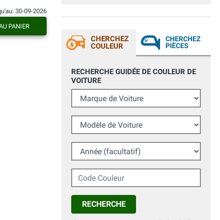
i prodotti sono a livello professionale
quindi non bisogna guardare all'euro.
qu'au: 30-09-2026
AU PANIER
CHERCHEZ
CHERCHEZ
COULEUR
PIÈCES
RECHERCHE GUIDÉE DE COULEUR DE
VOITURE
Marque de Voiture
Modèle de Voiture
Année (facultatif)
Code Couleur
RECHERCHE